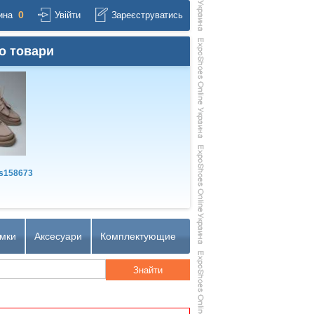
0
ина
Увійти
Зареєструватись
о товари
s158673
мки
Аксесуари
Комплектующие