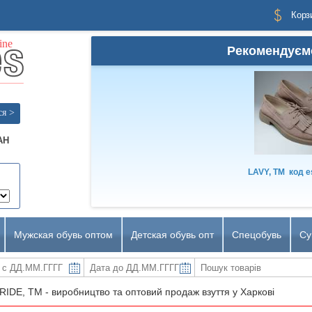
Корз
Рекомендуєм
ся >
AH
LAVY, TM
код
e
Мужская обувь оптом
Детская обувь опт
Спецобувь
Су
RIDE, TM - виробництво та оптовий продаж взуття у Харкові