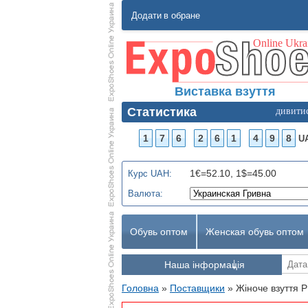
Додати в обране
Виставка взуття
Статистика
дивити
1
7
6
2
6
1
4
9
8
U
1€=52.10, 1$=45.00
Курс UAH:
Валюта:
Обувь оптом
Женская обувь оптом
Наша інформація
Головна
»
Поставщики
»
Жіноче взуття P