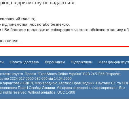
еріод підприємству не надаються:
 сплачений вчасно;
ю підприємства, якістю або безпекою.
і Ви бажаєте продовжити співпрацю з чистого облікового запису або
на нижче...
ти
Оплата і доставка
Виробникам
Підприємцям
Мапа фабрик взут
ставка взуття. Проект "ExpoShoes Online Україна" B2B 24/7/365 Розробка
ідоцтво 2224 017 0000 035 090 від 14.04.2000
 та гарантовані ВДПЛ, Міжнародною Хартією Прав Людини, Пактами ЄС та ООН
положних Прав і Свобод Людини. Усі права захищені та зарезервовані. Без
 rights reserved. Without prejudice. UCC 1-308