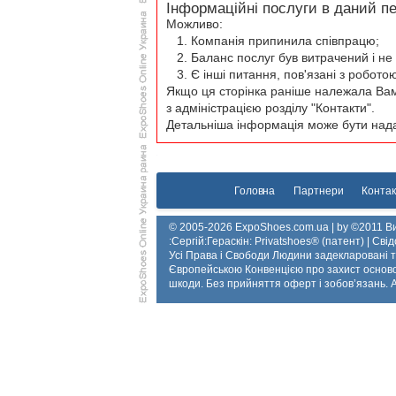
Інформаційні послуги в даний п
Можливо:
Компанія припинила співпрацю;
Баланс послуг був витрачений і не
Є інші питання, пов'язані з робото
Якщо ця сторінка раніше належала Вам 
з адміністрацією розділу "Контакти".
Детальніша інформація може бути нада
Головна
Партнери
Контак
© 2005-2026 ExpoShoes.com.ua | by ©2011 Ви
:Сергій:Гераскін: Privatshoes® (патент) | Св
Усі Права і Свободи Людини задекларовані
Європейською Конвенцією про захист осново
шкоди. Без прийняття оферт і зобов’язань. All