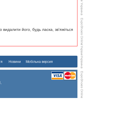
 видалити його, будь ласка, зв'яжіться
тя
Новини
Мобільна версия
,