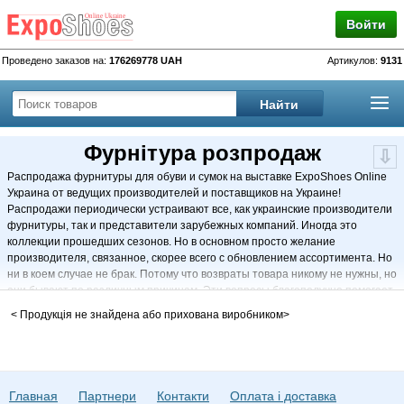
Войти
Проведено заказов на:
176269778 UAH
Артикулов:
9131
Фурнітура розпродаж
Распродажа фурнитуры для обуви и сумок на выставке ExpoShoes Online
Украина от ведущих производителей и поставщиков на Украине!
Распродажи периодически устраивают все, как украинские производители
фурнитуры, так и представители зарубежных компаний. Иногда это
коллекции прошедших сезонов. Но в основном просто желание
производителя, связанное, скорее всего с обновлением ассортимента. Но
ни в коем случае не брак. Потому что возвраты товара никому не нужны, но
они бывают по различным причинам. Эти вопросы благополучно помогает
разрешать наша обувная интернет выставка. Данный раздел выставки
< Продукція не знайдена або прихована виробником>
предназначен для специальных предложений поставщиков фурнитуры. И
посвящён распродаже обувной фурнитуры . Как основной фурнитуры, так
и вспомогательной. Как металлической, так и пластиковой. По мнению
специалистов, вся обувная фурнитура, а особенно металлическая, в своём
широком разнообразии вносит определённый акцент «изюм» в любую
Главная
Партнери
Контакти
Оплата і доставка