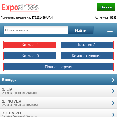
Войти
Проведено заказов на:
176261498 UAH
Артикулов:
9131
Каталог 1
Каталог 2
Каталог 3
Комплектующие
Полная версия
Бренды
1. LIVI
Україна (Украина), Харьков
2. INGVER
Україна (Украина), Бровары
3. CEVIVO
Україна (Украина), Харьков