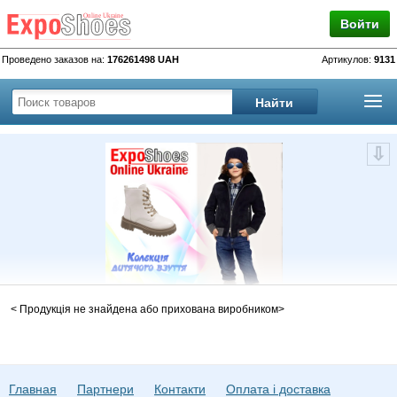
Войти
Проведено заказов на:
176261498 UAH
Артикулов:
9131
< Продукція не знайдена або прихована виробником>
Колекція дітячого взуття Осінь-Зима
2025/26
Коллекція дітячого взуття Осінь-Зима 2025-2026 від виробників України.
Главная
Партнери
Контакти
Оплата і доставка
Каталог дітячого взуття Осінь-Зима оптом колекції 2025-2026 . Виробники