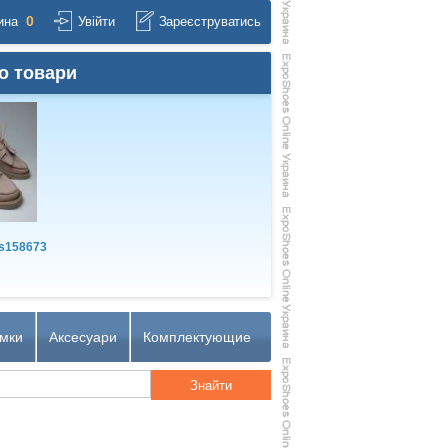
0
ина
Увійти
Зареєструватись
о товари
s158673
мки
Аксесуари
Комплектующие