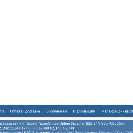
ти
Оплата і доставка
Виробникам
Підприємцям
Мапа фабрик взут
ставка взуття. Проект "ExpoShoes Online Україна" B2B 24/7/365 Розробка
ідоцтво 2224 017 0000 035 090 від 14.04.2000