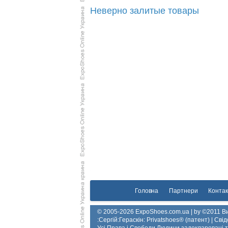
Неверно залитые товары
Головна
Партнери
Контак
© 2005-2026 ExpoShoes.com.ua | by ©2011 Ви
:Сергій:Гераскін: Privatshoes® (патент) | Св