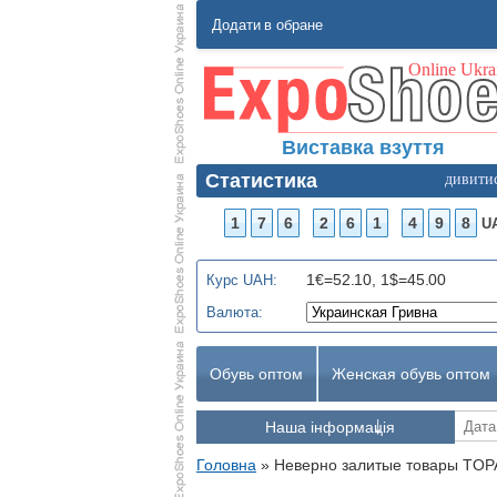
Додати в обране
Виставка взуття
Статистика
дивити
1
7
6
2
6
1
4
9
8
U
1€=52.10, 1$=45.00
Курс UAH:
Валюта:
Обувь оптом
Женская обувь оптом
Наша інформація
Головна
»
Неверно залитые товары TOPA