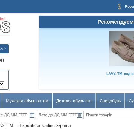
Корз
Рекомендуєм
ся >
AH
LAVY, TM
код
e
Мужская обувь оптом
Детская обувь опт
Спецобувь
Су
S, TM ― ExpoShoes Online Україна