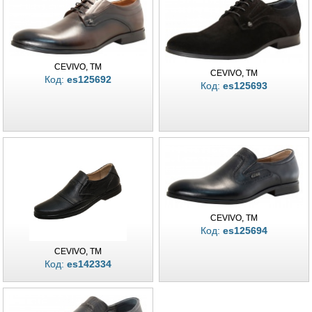
прохолодних весняних днів. Модні весняні кольори сезону 2026 для
чоловіківКолекція Весна‑2026 вирізняється актуальною палітрою кольорів.
Домінують класичні відтінки чорного та коричневого, елегантні тони сірого
й бежевого, а також сучасні акценти на деталях — синій, оливковий та
бордовий. Таке поєднання дозволяє магазинам пропонувати клієнтам
CEVIVO, TM
взуття, яке відповідає як традиційним, так і актуальним тенденціям моди.
CEVIVO, TM
Код:
es125692
Переваги співпраці з виставкою ExpoShoes Online в УкраїніПрямі поставки
Код:
es125693
від виробників без посередників; Гарантована безпека та прозорість угод;
Широкий вибір моделей для різних сегментів ринку; Актуальні тренди
сезону Весна‑2026; Гнучкі умови гуртових закупівель. Безпека і співпраця
між виробниками і підприємцями Каталог чоловічого взуття Весна‑2026 на
виставці онлайн exposhoes.com.ua — це офіційне джерело для
підприємців, які прагнуть розширити асортимент своїх магазинів та
торговельних майданчиків. Безпечна співпраця, сучасний дизайн та вигідні
умови закупівель роблять цю колекцію найкращим вибором для весняного
сезону 2026 року. Офіційна виставка взуття ExpoShoes Online виробників і
постачальників взуття. Офіційний каталог чоловічого взуття Весна-2026
CEVIVO, TM
року
Код:
es125694
CEVIVO, TM
Код:
es142334