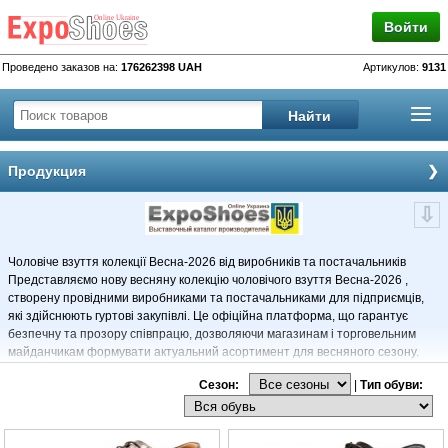
Войти
Проведено заказов на:
176262398 UAH
Артикулов:
9131
Продукция
Чоловіче взуття колекції Весна‑2026 від виробників та постачальників
Представляємо нову весняну колекцію чоловічого взуття Весна‑2026 ,
створену провідними виробниками та постачальниками для підприємців,
які здійснюють гуртові закупівлі. Це офіційна платформа, що гарантує
безпечну та прозору співпрацю, дозволяючи магазинам і торговельним
майданчикам формувати актуальний асортимент для весняного сезону.
Моделі чоловічого взуття Весна‑2026 У каталозі представлені різноманітні
Сезон:
|
Тип обуви:
моделі, які відповідають сучасним трендам:Класичні туфлі для
бізнес‑стилю та офіційних заходів; Лофери та дербі для універсальних
весняних образів; Кросівки та сліпони для активного способу життя;
Мокасини та напівчеревики для щоденного комфорту; Легкі півчобітки для