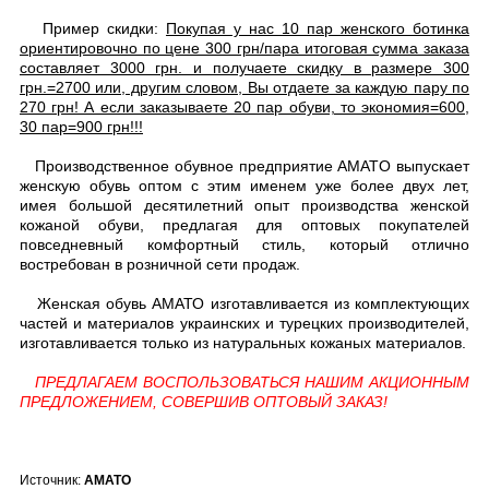
Пример скидки:
Покупая у нас 10 пар женского ботинка
ориентировочно по цене 300 грн/пара итоговая сумма заказа
составляет 3000 грн. и получаете скидку в размере 300
грн.=2700 или, другим словом, Вы отдаете за каждую пару по
270 грн! А если заказываете 20 пар обуви, то экономия=600,
30 пар=900 грн!!!
Производственное обувное предприятие AMATO выпускает
женскую обувь
оптом
с этим именем уже более двух лет,
имея большой десятилетний опыт производства женской
кожаной обуви, предлагая для оптовых покупателей
повседневный комфортный стиль, который отлично
востребован в розничной сети продаж.
Женская обувь АМАТО изготавливается из комплектующих
частей и материалов украинских и турецких производителей,
изготавливается только из натуральных кожаных материалов.
ПРЕДЛАГАЕМ ВОСПОЛЬЗОВАТЬСЯ НАШИМ АКЦИОННЫМ
ПРЕДЛОЖЕНИЕМ, СОВЕРШИВ ОПТОВЫЙ ЗАКАЗ!
Источник:
AMATO