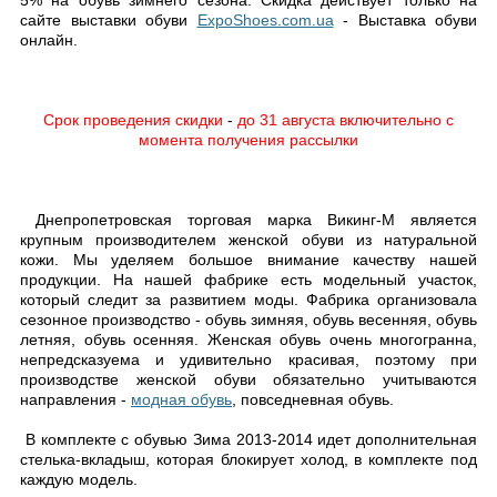
5% на обувь зимнего сезона. Скидка действует только на
сайте выставки обуви
ExpoShoes.com.ua
- Выставка обуви
онлайн.
Срок проведения скидки
-
до 31 августа включительно с
момента получения рассылки
Днепропетровская торговая марка Викинг-М является
крупным производителем женской обуви из натуральной
кожи. Мы уделяем большое внимание качеству нашей
продукции. На нашей фабрике есть модельный участок,
который следит за развитием моды. Фабрика организовала
сезонное производство - обувь зимняя, обувь весенняя, обувь
летняя, обувь осенняя. Женская обувь очень многогранна,
непредсказуема и удивительно красивая, поэтому при
производстве женской обуви обязательно учитываются
направления -
модная обувь
, повседневная обувь.
В комплекте с обувью Зима 2013-2014 идет дополнительная
стелька-вкладыш, которая блокирует холод, в комплекте под
каждую модель.