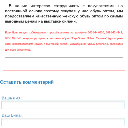
В наших интересах сотрудничать с покупателями на
постоянной основе,поэтому покупая у нас обувь оптом, мы
предоставляем качественную женскую обувь оптом по самым
выгодным ценам на выставке онлайн.
Если Ваш аккаунт заблокирован - просьба звонить на телефоны 066-034-0230, 097-042-4142,
063-140-1340 модератору проекта выставки обуви "ExpoShoes Online Украина" (договорено
нами (производителем Викинг) с выставкой онлайн, активация по заказу бесплатна абсолютно
для всех оптовиков).
Оставить комментарий
Ваше имя:
Ваш E-mail: