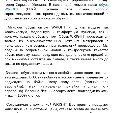
Торговая марка WRIGHT была зарегистрирована в 2003 году,
город Харьков, Украина. В настоящий момент наша
обувь
WRIGHT
(ВРАЙТ) успела себя очень хорошо
зарекомендовать как производитель высококачественной и
добротной женской и мужской обуви.
Мужская обувь оптом WRIGHT - Купить модете как
классическую, модельную и комфортную мужскую, так и
женскую кожаную обувь оптом. Обувь WRIGHT производится
только из высококачественных кожаных материалов с
использованием современных технологий производства. Мы
следим за современной модой и контролируем качество
обуви, поэтому наша продукция всегда очень легко продаётся
при минимуме остатков на складе, а также имеет много до
заказа по проданным парам.
Заказать обувь оптом можно в любой комплектации, которая
вам подходит. В Осенне-Зимнем ассортименте предлагается
подкладка на байке, меху полушерсть (полный или
европейка), мех натуральная цигейка (полная или
европейка). Весенне-Летний ассортимент - подкладки из кожи
и ткани 100% хлопка.
Сотрудничая с компанией WRIGHT Вас приятно порадуют
качество и наши оптовые цены, станете всегда до заказывать