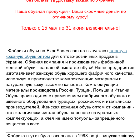
без оплаты за доставку заказа по Украине!
Наша обувная продукция - Ваши скромные деньги по
отличному курсу!
Только с 15 мая по 31 июня включительно!
Фабрики обуви на ExpoShoes.com.ua выпускают
женскую
кожаную обувь оптом
для оптово-розничных продаж в
Украине.
Обувная компания и производитель фабричной
женской обуви - на нашей выставке обуви! Наше предприятие
изготавливает женскую обувь хорошего фабричного качества,
используя в производстве комплектующие материалы и
натуральную кожу высокого качества. Комплектующие
материалы производства России, Турции, Польши и Италии.
Обувь производится с применением фабричного обувного и
швейного оборудования турецких, российских и итальянских
производителей. Женская кожаная обувь оптом от компании -
это экологически чистая обувь на основе натуральных
комплектующих, а клея не имею толуола,- запрещённого
вещества в клее.
Фабрика взуття була заснована в 1993 році і випускає жіночу