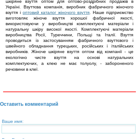
шкіряне взуття оптом для оптово-роздрібних продажів в
Україні. Взуттєва компанія, виробник фабричного жіночого
взуття і
оптовий каталог жіночого взуття
. Наше підприємство
виготовляє жіноче взуття хорошої фабричної якості,
використовуючи у виробництві комплектуючі матеріали і
натуральну шкіру високої якості. Комплектуючі матеріали
виробництва Росії, Туреччини, Польщі та Італії. Взуття
проводиться із застосуванням фабричного взуттєвого і
швейного обладнання турецьких, російських і італійських
виробників
. Жіноче шкіряне взуття оптом від компанії
- це
екологічно чисте взуття на основі натуральних
комплектуючих, а клею не має толуолу, - забороненого
речовини в клеї.
Оставить комментарий
Ваше имя: