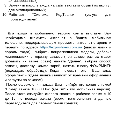
активированных);
Заменить пароль входа на сайт выставки обуви (только тут,
для активированных);
Работает "Система КодТранзит" (услуга для
производителей);
Для входа в мобильную версию сайта выставки Вам
необходимо включить интернет в Вашем мобильном
телефоне, поддерживающем просмотр интернет-старниц и
перейти по адресу
https://exposhoes.com.ua
(ввести логин и
пароль входа), выбрать понравившиеся модели, добавив
комплектации в корзину заказов (при заказе разных марок
добавить их также сразу) нажать "Далее", выбрав способ
оплаты, доставку. комментарий, нажать кнопку ФОФРМИТЬ
(подождать обработку). Когда покажет текст "Ваш заказ
оформлен" - ждёте звонка (зависит от времени оформления
и загрузки по заказам).
После оформления заказа Вам прийдёт его копия с темой
"Номер заказа 1000000m" (где "m" - это мобильная версия).
После этого ожидайте скорого звонка в рабочее время с 10
до 18 по повода заказа (время изготовления и данные
перезводителя для перечисления средств).