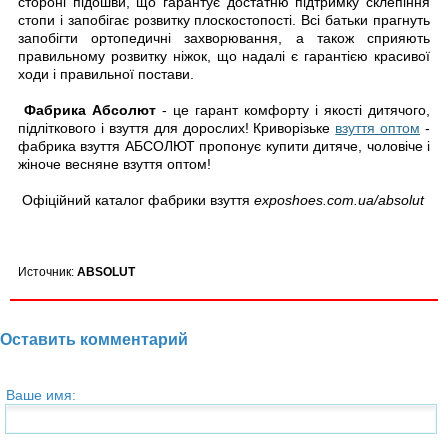
стороні підошви, що гарантує достатню підтримку склепіння
стопи і запобігає розвитку плоскостопості. Всі батьки прагнуть
запобігти ортопедичні захворювання, а також сприяють
правильному розвитку ніжок, що надалі є гарантією красивої
ходи і правильної постави.
Фабрика Абсолют
- це гарант комфорту і якості дитячого,
підліткового і взуття для дорослих! Криворізьке
взуття оптом
-
фабрика взуття АБСОЛЮТ пропонує купити дитяче, чоловіче і
жіноче весняне взуття оптом!
Офіційний каталог фабрики взуття
exposhoes.com.ua/absolut
Источник:
ABSOLUT
Оставить комментарий
Ваше имя: