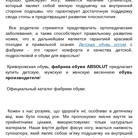
хорошо фиксирует ногу, имеется наличие супинатора,
который являет собой мягкую подушечку на внутренней
стороне подошвы, что гарантирует достаточную поддержку
свода стопы и предотвращает развитие плоскостопия.
Все родители стремятся предотвратить ортопедические
заболевания, а также способствуют правильному развитию
ножек, что в дальнейшем является гарантией красивой
походки и правильной осанки.
Детская обувь оптом
с
фабрики - это гарант комфорта и качества детской,
подростковой и обуви для взрослых!
Криворожская обувь,
фабрика обуви ABSOLUT
предлагает
купить детскую, мужскую и женскую весеннюю
обувь
производителя
!
Официальный каталог фабрики обуви.
Кожен з нас розуміє, що здоров'я ніг, особливо в дитячому
віці, має бути понад усе. Ми пропонуємо якісне взуття за
прийнятними цінами, використовуємо тільки натуральні
матеріали. Наше взуття добре фіксує ногу, мається наявність
супінатора, який являє собою м'яку подушечку на внутрішній