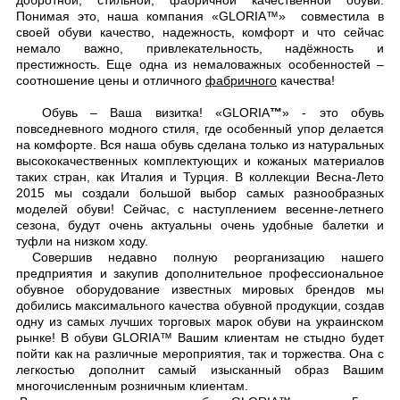
добротной, стильной, фабричной качественной обуви.
Понимая это, наша компания «GLORIA™» совместила в
своей обуви качество, надежность, комфорт и что сейчас
немало важно, привлекательность, надёжность и
престижность. Еще одна из немаловажных особенностей –
соотношение цены и отличного
фабричного
качества!
Обувь – Ваша визитка! «GLORIA
™
» - это обувь
повседневного модного стиля, где особенный упор делается
на комфорте. Вся наша обувь сделана только из натуральных
высококачественных комплектующих и кожаных материалов
таких стран, как Италия и Турция. В коллекции Весна-Лето
2015 мы создали большой выбор самых разнообразных
моделей обуви! Сейчас, с наступлением весенне-летнего
сезона, будут очень актуальны очень удобные балетки и
туфли на низком ходу.
Совершив недавно полную реорганизацию нашего
предприятия и закупив дополнительное профессиональное
обувное оборудование известных мировых брендов мы
добились максимального качества обувной продукции, создав
одну из самых лучших торговых марок обуви на украинском
рынке! В обуви GLORIA™ Вашим клиентам не стыдно будет
пойти как на различные мероприятия, так и торжества. Она с
легкостью дополнит самый изысканный образ Вашим
многочисленным розничным клиентам.