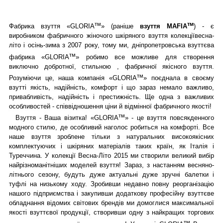
тм
тм
Фабрика взуття «GLORIA
» (раніше
взуття MAFIA
) - є
виробником фабричного жіночого шкіряного взуття колекції
весна-
літо і осінь-зима з 2007 року, тому ми, дніпропетровська взуттєва
тм
фабрика «GLORIA
» робимо все можливе для створення
виключно добротної, стильною , фабричної якісного взуття.
тм
Розуміючи це, наша компанія «GLORIA
» поєднала в своєму
взутті якість, надійність, комфорт і що зараз немало важливо,
привабливість, надійність і престижність. Ще одна з важливих
особливостей - співвідношення ціни й відмінної фабричного якості!
тм
Взуття - Ваша візитка! «GLORIA
» - це взуття повсякденного
модного стилю, де особливий наголос робиться на комфорті. Все
наше взуття зроблене тільки з натуральних високоякісних
комплектуючих і шкіряних матеріалів таких країн, як Італія і
Туреччина. У колекції Весна-Літо 2015 ми створили великий вибір
найрізноманітніших моделей взуття! Зараз, з настанням весняно-
літнього сезону, будуть дуже актуальні дуже зручні балетки і
туфлі на низькому ходу. Зробивши недавно повну реорганізацію
нашого підприємства і закупивши додаткову професійну взуттєве
обладнання відомих світових брендів ми домоглися максимальної
якості взуттєвої продукції, створивши одну з найкращих торгових
тм