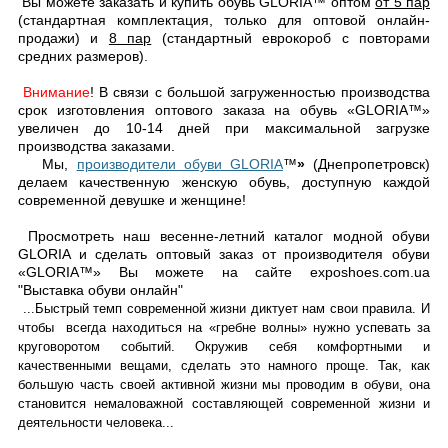
Вы можете заказать и купить обувь GLORIA™ оптом
от 5 пар
(стандартная комплектация, только для оптовой онлайн-
продажи) и
8 пар
(стандартный еврокороб с повторами
средних размеров).
Внимание
! В связи с большой загруженностью производства
срок изготовления оптового заказа на обувь «GLORIA™»
увеличен до 10-14 дней при максимальной загрузке
производства заказами.
Мы,
производители обуви GLORIA
™
»
(Днепропетровск)
делаем качественную женскую обувь, доступную каждой
современной девушке и женщине!
Просмотреть наш весенне-летний каталог модной обуви
GLORIA и сделать оптовый заказ от производителя обуви
«GLORIA™» Вы можете на сайте exposhoes.com.ua
"Выставка обуви онлайн"
...Быстрый темп современной жизни диктует нам свои правила. И
чтобы всегда находиться на «гребне волны» нужно успевать за
круговоротом событий. Окружив себя комфортными и
качественными вещами, сделать это намного проще. Так, как
большую часть своей активной жизни мы проводим в обуви, она
становится немаловажной составляющей современной жизни и
деятельности человека...