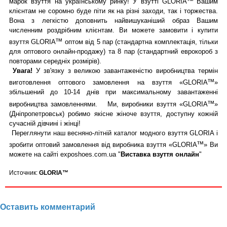
марок взуття на українському ринку! У взутті GLORIA
Вашим
клієнтам не соромно буде піти як на різні заходи, так і торжества.
Вона з легкістю доповнить найвишуканіший образ Вашим
численним роздрібним клієнтам. Ви можете замовити і купити
тм
взуття GLORIA
оптом від 5 пар (стандартна комплектація, тільки
для оптового онлайн-продажу) та 8 пар (стандартний еврокороб з
повторами середніх розмірів).
Увага!
У зв'язку з великою завантаженістю виробництва термін
тм
виготовлення оптового замовлення на взуття «GLORIA
»
збільшений до 10-14 днів при максимальному завантаженні
тм
виробництва замовленнями. Ми, виробники взуття «GLORIA
»
(Дніпропетровськ) робимо якісне жіноче взуття, доступну кожній
сучасній дівчині і жінці!
Переглянути наш весняно-літній каталог модного взуття GLORIA і
тм
зробити оптовий замовлення від виробника взуття «GLORIA
» Ви
можете на сайті exposhoes.com.ua "
Виставка взуття онлайн
"
Источник:
GLORIA™
Оставить комментарий