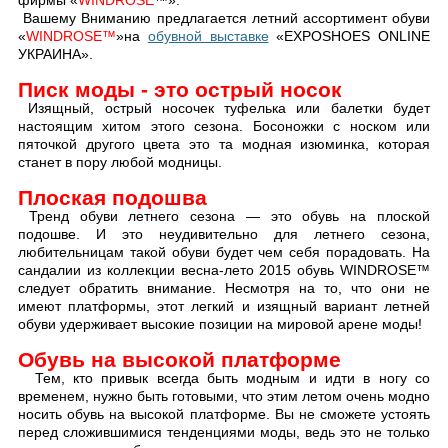
фирмы «
WINDROSE
™».
Вашему Вниманию предлагается летний ассортимент обуви
«
WINDROSE™
»на
обувной выставке
«EXPOSHOES ONLINE
УКРАИНА».
Писк моды - это острый носок
Изящный, острый носочек туфелька или балетки будет
настоящим хитом этого сезона. Босоножки с носком или
пяточкой другого цвета это та модная изюминка, которая
станет в пору любой модницы.
Плоская подошва
Тренд обуви летнего сезона — это обувь на плоской
подошве. И это неудивительно для летнего сезона,
любительницам такой обуви будет чем себя порадовать. На
сандалии из коллекции весна-лето 2015 обувь WINDROSE™
следует обратить внимание. Несмотря на то, что они не
имеют платформы, этот легкий и изящный вариант летней
обуви удерживает высокие позиции на мировой арене моды!
Обувь на высокой платформе
Тем, кто привык всегда быть модным и идти в ногу со
временем, нужно быть готовыми, что этим летом очень модно
носить обувь на высокой платформе. Вы не сможете устоять
перед сложившимися тенденциями моды, ведь это не только