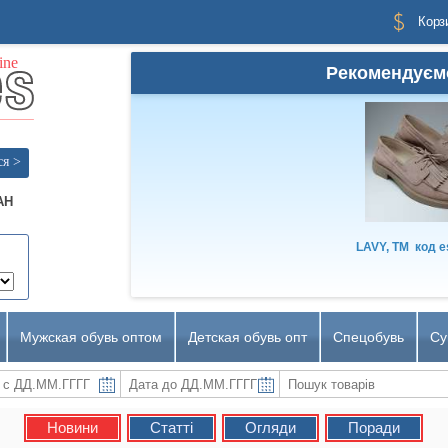
Корз
Рекомендуєм
ся >
AH
LAVY, TM
код
e
Мужская обувь оптом
Детская обувь опт
Спецобувь
Су
Новини
Статті
Огляди
Поради