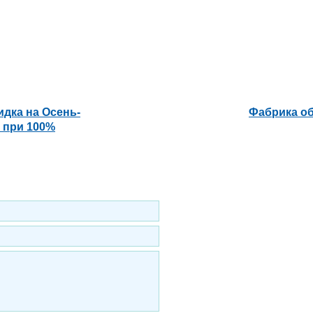
дка на Осень-
Фабрика об
р при 100%