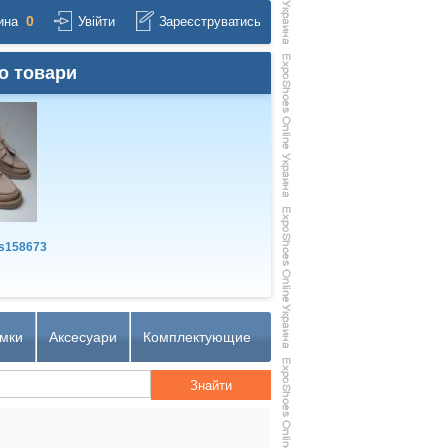
0
ина
Увійти
Зареєструватись
о товари
s158673
мки
Аксесуари
Комплектующие