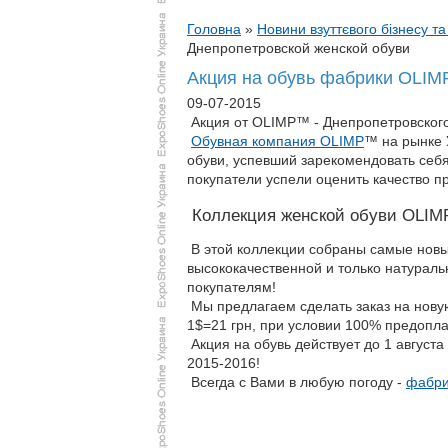
Головна
»
Новини взуттєвого бізнесу та
Днепропетровской женской обуви
Акция на обувь фабрики OLIMP
09-07-2015
Акция от OLIMP™ - Днепропетровског
Обувная компания OLIMP
™ на рынке 
обуви, успевший зарекомендовать себ
покупатели успели оценить качество 
Коллекция женской обуви OLIM
В этой коллекции собраны самые новы
высококачественной и только натураль
покупателям!
Мы предлагаем сделать заказ на нову
1$=21 грн, при условии 100% предопла
Акция на обувь действует до 1 август
2015-2016!
Всегда с Вами в любую погоду -
фабри