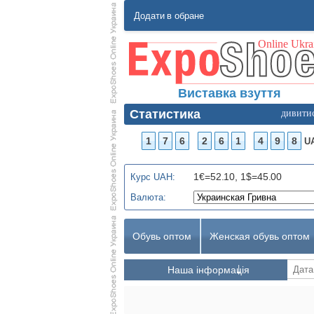
Додати в обране
Виставка взуття
Статистика
дивити
1
7
6
2
6
1
4
9
8
U
1€=52.10, 1$=45.00
Курс UAH:
Валюта:
Обувь оптом
Женская обувь оптом
Наша інформація