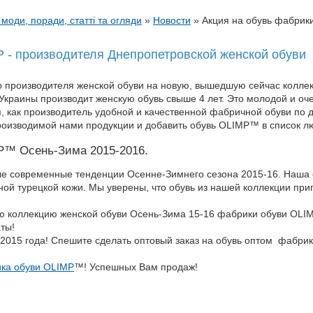
 моди, поради, статті та огляди
»
Новости
»
Акция на обувь фабрик
 - производителя Днепропетровской женской обуви
о производителя женской обуви на новую, вышедшую сейчас колл
Украины производит женскую обувь свыше 4 лет. Это молодой и оч
я, как производитель удобной и качественной фабричной обуви по
производимой нами продукции и добавить обувь OLIMP™ в список 
P™ Осень-Зима 2015-2016.
е современные тенденции Осенне-Зимнего сезона 2015-16. Наша 
ной турецкой кожи. Мы уверены, что обувь из нашей коллекции пр
ю коллекцию женской обуви Осень-Зима 15-16 фабрики обуви OLI
ты!
а 2015 года! Спешите сделать оптовый заказ на обувь оптом фаб
ка обуви OLIMP
™! Успешных Вам продаж!