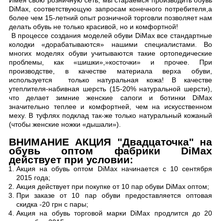
Имея свою розничную сеть, мы стараемся производить обувь
DiMax, соответствующую запросам конечного потребителя,а
более чем 15-летний опыт розничной торговли позволяет нам
делать обувь не только красивой, но и комфортной!
В процессе создания моделей обуви DiMax все стандартные
колодки «дорабатываются» нашими специалистами. Во
многих моделях обуви учитываются такие ортопедические
проблемы, как «шишки»,»косточки» и прочее. При
производстве, в качестве материала верха обуви,
используется только натуральная кожа! В качестве
утеплителя-набивная шерсть (15-20% натуральной шерсти),
что делает зимние женские сапоги и ботинки DiMax
значительно теплее и комфортней, чем на искусственном
меху. В туфлях подклад так-же только натуральный кожаный
(чтобы женские ножки «дышали»).
ВНИМАНИЕ АКЦИЯ "Двадцаточка" на
обувь оптом фабрики DiMax
действует при условии:
Акция на обувь оптом DiMax начинается с 10 сентября
2015 года;
Акция действует при покупке от 10 пар обуви DiMax оптом;
При заказе от 10 пар обуви предоставляется оптовая
скидка -20 грн с пары;
Акция на обувь торговой марки DiMax продлится до 20