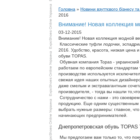
Головна
»
Новини взуттєвого бізнесу та
2016
Внимание! Новая коллекция м
03-12-2015
Внимание! Новая коллекция модной ве
Классические туфли лодочки, эспадрил
2016. Удобство, красота, низкая цена 
обуви TOPAS.
Обувная компания Topas - украинский 
работаем по европейским стандартам 
производстве используется исключите
свежая идея наших опытных дизайнеро
даже смелым и экстравагантным сочета
производителя, - тогда вы нашли то,что
Сотрудничество с нами - это своеврем
продукцию. Еще одним существенным п
выбрать нужные размеры: главное, что
начинающих предпринимателей.
Днепропетровская обувь TOPAS 
Мы предлогаем вам только то, что пок