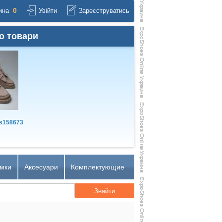
0
ина
Увійти
Зареєструватись
о товари
s158673
мки
Аксесуари
Комплектующие