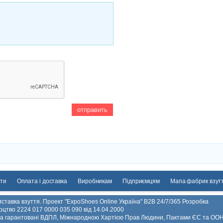
ти
Оплата і доставка
Виробникам
Підприємцям
Мапа фабрик взут
ставка взуття. Проект "ExpoShoes Online Україна" B2B 24/7/365 Розробка
ідоцтво 2224 017 0000 035 090 від 14.04.2000
 та гарантовані ВДПЛ, Міжнародною Хартією Прав Людини, Пактами ЄС та ООН