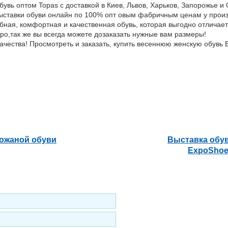
бувь оптом Topas с доставкой в Киев, Львов, Харьков, Запорожье и
выставки обуви онлайн по 100% опт овым фабричным ценам у прои
бная, комфортная и качественная обувь, которая выгодно отлича
тро,так же вы всегда можете дозаказать нужные вам размеры!
чества! Просмотреть и заказать, купить весеннюю женскую обувь
кожаной обуви
Выставка обу
ExpoShoe