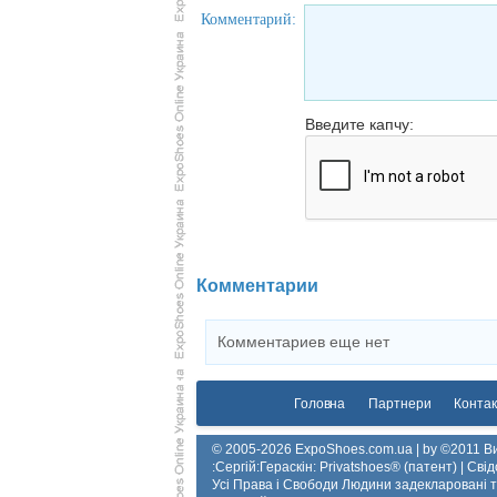
Комментарий:
Введите капчу:
Комментарии
Комментариев еще нет
Головна
Партнери
Контак
© 2005-2026 ExpoShoes.com.ua | by ©2011 Ви
:Сергій:Гераскін: Privatshoes® (патент) | Св
Усі Права і Свободи Людини задекларовані