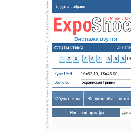
Додати в обране
Виставка взуття
Статистика
дивити
1
7
6
2
6
2
3
9
8
U
1€=52.10, 1$=45.00
Курс UAH:
Валюта:
Обувь оптом
Женская обувь оптом
Наша інформація