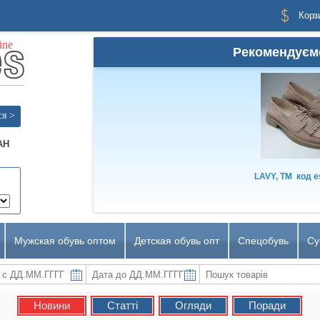
Корз
Рекомендуєм
ся >
AH
LAVY, TM
код
e
Мужская обувь оптом
Детская обувь опт
Спецобувь
Су
Новини
Статті
Огляди
Поради