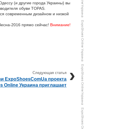
 Одессу (и другие города Украины) вы
зводителя обуви TOPAS.
ется современным дизайном и низкой
 Весна-2016 прямо сейчас!
Внимание!
ви ExpoShoesComUa проекта
s Online Украина приглашает