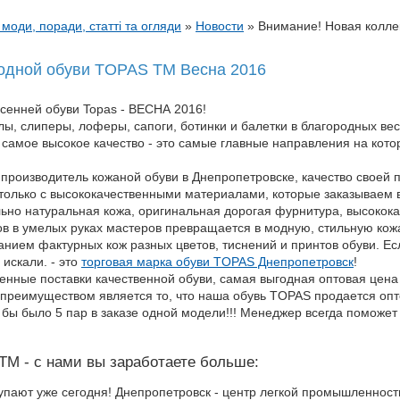
 моди, поради, статті та огляди
»
Новости
»
Внимание! Новая колл
одной обуви TOPAS TM Весна 2016
сенней обуви Topas - ВЕСНА 2016!
ы, слиперы, лоферы, сапоги, ботинки и балетки в благородных вес
и самое высокое качество - это самые главные направления на кот
производитель кожаной обуви в Днепропетровске, качество своей 
только с высококачественными материалами, которые заказываем в
льно натуральная кожа, оригинальная дорогая фурнитура, высоко
в в умелых руках мастеров превращается в модную, стильную кож
нием фактурных кож разных цветов, тиснений и принтов обуви. Ес
 искали. - это
торговая марка обуви TOPAS Днепропетровск
!
енные поставки качественной обуви, самая выгодная оптовая цена 
реимуществом является то, что наша обувь TOPAS продается опто
 бы было 5 пар в заказе одной модели!!! Менеджер всегда поможе
TM - с нами вы заработаете больше:
упают уже сегодня! Днепропетровск - центр легкой промышленности