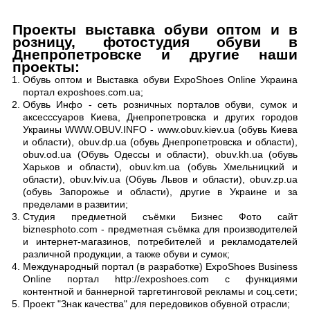
Проекты выставка обуви оптом и в
розницу, фотостудия обуви в
Днепропетровске и другие наши
проекты:
Обувь оптом и Выставка обуви ExpoShoes Online Украина
портал exposhoes.com.ua;
Обувь Инфо - сеть розничных порталов обуви, сумок и
аксесссуаров Киева, Днепропетровска и других городов
Украины WWW.OBUV.INFO - www.obuv.kiev.ua (обувь Киева
и области), obuv.dp.ua (обувь Днепропетровска и области),
obuv.od.ua (Обувь Одессы и области), obuv.kh.ua (обувь
Харьков и области), obuv.km.ua (обувь Хмельницкий и
области), obuv.lviv.ua (Обувь Львов и области), obuv.zp.ua
(обувь Запорожье и области), другие в Украине и за
пределами в развитии;
Студия предметной съёмки Бизнес Фото сайт
biznesphoto.com - предметная съёмка для производителей
и интернет-магазинов, потребителей и рекламодателей
различной продукции, а также обуви и сумок;
Международный портал (в разработке) ExpoShoes Business
Online портал http://exposhoes.com с функциями
контентной и баннерной таргетинговой рекламы и соц.сети;
Проект "Знак качества" для передовиков обувной отрасли;