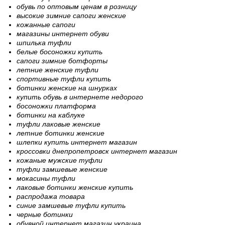
обувь по оптовым ценам в розницу
высокие зимние сапоги женские
кожанные сапоги
магазины интернет обуви
шпилька туфли
белые босоножки купить
сапоги зимние ботфорты
летние женские туфли
спортивные туфли купить
ботинки женские на шнурках
купить обувь в интернете недорого
босоножки платформа
ботинки на каблуке
туфли лаковые женские
летние ботинки женские
шлепки купить интернет магазин
кроссовки днепропетровск интернет магазин
кожаные мужские туфли
туфли замшевые женские
мокасины туфли
лаковые ботинки женские купить
распродажа товара
синие замшевые туфли купить
черные ботинки
обувной интернет магазин украина