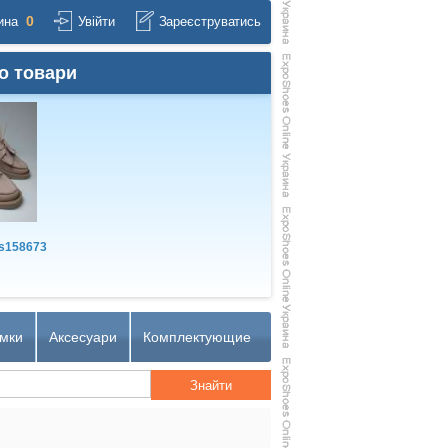
0
ина
Увійти
Зареєструватись
о товари
s158673
мки
Аксесуари
Комплектующие