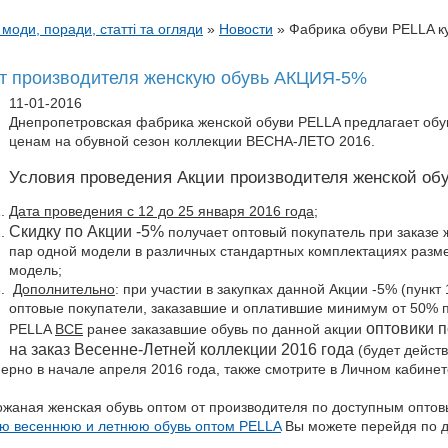
 моди, поради, статті та огляди
»
Новости
»
Фабрика обуви PELLA к
от производителя женскую обувь АКЦИЯ-5%
11-01-2016
Днепропетровская фабрика женской обуви PELLA предлагает обув
ценам на обувной сезон коллекции ВЕСНА-ЛЕТО 2016.
Условия проведения Акции производителя женской об
Дата проведения с 12 до 25 января 2016 года
;
Скидку по Акции -5%
получает оптовый покупатель при заказе 
пар одной модели в различных стандартных комплектациях разме
модель;
Дополнительно
: при участии в закупках данной Акции -5% (пункт
оптовые покупатели, заказавшие и оплатившие минимум от 50% 
оптовики п
PELLA
ВСЕ
ранее заказавшие обувь по данной акции
на заказ Весенне-Летней коллекции 2016 года
(будет действ
ерно в начале апреля 2016 года, также смотрите в Личном кабине
ожаная женская обувь оптом от производителя по доступным оптов
ую весеннюю и летнюю обувь оптом PELLA
Вы можете перейдя по д