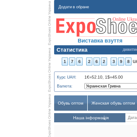
Додати в обране
Виставка взуття
Статистика
дивити
1
7
6
2
6
2
3
9
8
U
1€=52.10, 1$=45.00
Курс UAH:
Валюта:
Обувь оптом
Женская обувь оптом
Наша інформація