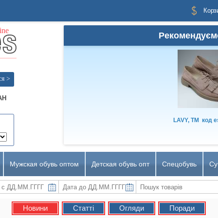
Корз
Рекомендуєм
ся >
AH
LAVY, TM
код
e
Мужская обувь оптом
Детская обувь опт
Спецобувь
Су
Новини
Статті
Огляди
Поради