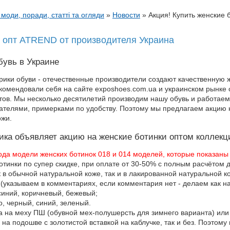
 моди, поради, статті та огляди
»
Новости
»
Акция! Купить женские
и опт ATREND от производителя Украина
бувь в Украине
ики обуви - отечественные производители создают качественную
комендовали себя на сайте exposhoes.com.ua и украинском рынке 
тов. Мы несколько десятилетий производим нашу обувь и работаем
ателями, примерками по удобству. Поэтому мы предлагаем акцию н
ожи.
ка объявляет акцию на женские ботинки оптом коллекц
 года модели женских ботинок 018 и 014 моделей, которые показаны
отинки по супер скидке, при оплате от 30-50% с полным расчётом д
 в обычной натуральной коже, так и в лакированной натуральной к
 (указываем в комментариях, если комментария нет - делаем как на
синий, коричневый, бежевый;
, черный, синий, зеленый.
 на меху ПШ (обувной мех-полушерсть для зимнего варианта) или 
на подошве с золотистой вставкой на каблучке, так и без. Поэтому п