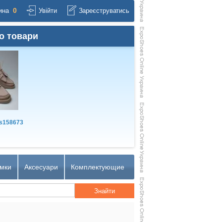
0
ина
Увійти
Зареєструватись
о товари
s158673
мки
Аксесуари
Комплектующие