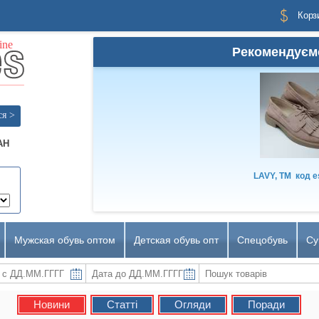
Корз
Рекомендуєм
ся >
AH
LAVY, TM
код
e
Мужская обувь оптом
Детская обувь опт
Спецобувь
Су
Новини
Статті
Огляди
Поради