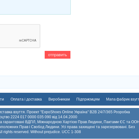
ти
Оплата і доставка
Виробникам
Підприємцям
Мапа фабрик взут
ставка взуття. Проект "ExpoShoes Online Україна" B2B 24/7/365 Розробка
ідоцтво 2224 017 0000 035 090 від 14.04.2000
 та гарантовані ВДПЛ, Міжнародною Хартією Прав Людини, Пактами ЄС та ООН
положних Прав і Свобод Людини. Усі права захищені та зарезервовані. Без
 rights reserved. Without prejudice. UCC 1-308