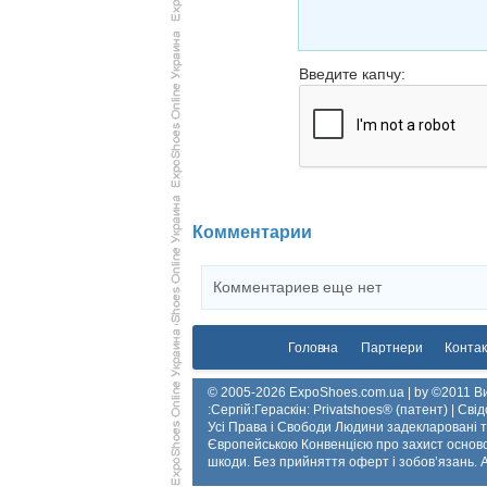
Введите капчу:
Комментарии
Комментариев еще нет
Головна
Партнери
Контак
© 2005-2026 ExpoShoes.com.ua | by ©2011 Ви
:Сергій:Гераскін: Privatshoes® (патент) | Св
Усі Права і Свободи Людини задекларовані
Європейською Конвенцією про захист осново
шкоди. Без прийняття оферт і зобов’язань. All