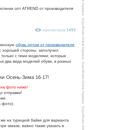
 ботинки опт ATREND от производителя
просмотров
1493
 женскую
обувь оптом от производителя
,
с хорошей стороны, заполучил
 только с теми моделями, которые
а два вида моделей обуви, в разных
ии Осень-Зима 16-17!
 на фото ниже!
о отправки!
оже.
 фото):
же на турецкой байке для варианта
ри заказе, важно также указать в