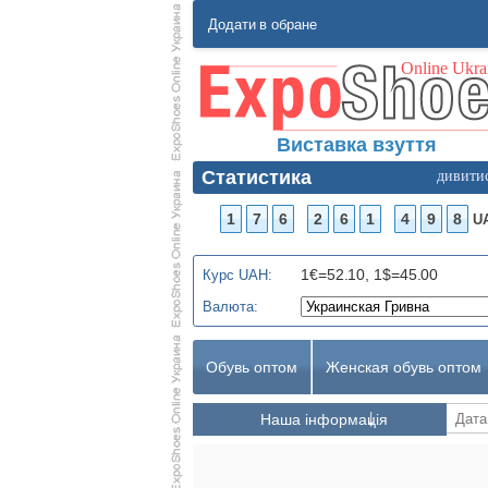
Додати в обране
Виставка взуття
Статистика
дивити
1
7
6
2
6
1
4
9
8
U
1€=52.10, 1$=45.00
Курс UAH:
Валюта:
Обувь оптом
Женская обувь оптом
Наша інформація