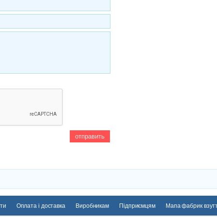
ти
Оплата і доставка
Виробникам
Підприємцям
Мапа фабрик взут