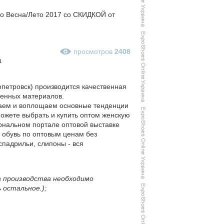
no Весна/Лето 2017 со СКИДКОЙ от
просмотров
2408
а
петровск) производится качественная
венных материалов.
ваем и воплощаем основные тенденции
можете выбрать и купить оптом женскую
ональном портале оптовой выставке
ь обувь по оптовым ценам без
спадрильи, слипоны - вся
а производства необходимо
 остальное.);