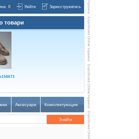
0
ина
Увійти
Зареєструватись
о товари
s158673
мки
Аксесуари
Комплектующие