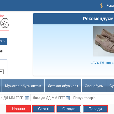
Корз
Рекомендуєм
ся >
AH
LAVY, TM
код
e
Мужская обувь оптом
Детская обувь опт
Спецобувь
Су
Новини
Статті
Огляди
Поради