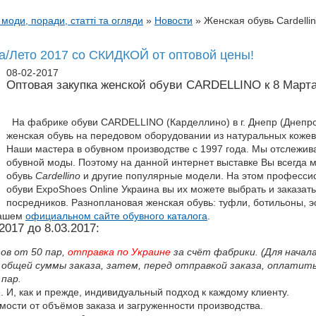
 моди, поради, статті та огляди
»
Новости
»
Женская обувь Cardelli
на/Лето 2017 со СКИДКОЙ от оптовой цены!
08-02-2017
Оптовая закупка женской обуви CARDELLINO к 8 Март
На фабрике обуви CARDELLINO (Карделлино) в г. Днепр (Днепро
женская обувь на передовом оборудовании из натуральных коже
Наши мастера в обувном производстве с 1997 года. Мы отслежи
обувной моды. Поэтому на данной интернет выставке Вы всегда 
обувь
Cardellino
и другие популярные модели. На этом професси
обуви ExpoShoes Online Украина вы их можете выбрать и заказат
посредников. Разноплановая женская обувь: туфли, ботильоны, э
нашем
официальном сайте обувного каталога
.
017 до 8.03.2017:
зов от 50 пар,
отправка по Украине
за счёт фабрики. (Для начал
бщей суммы заказа, затем, перед отправкой заказа, оплатить
 пар.
 И, как и прежде, индивидуальный подход к каждому клиенту.
мости от объёмов заказа и загруженности производства.