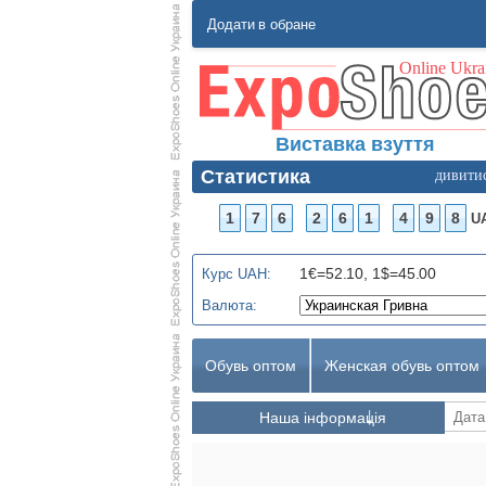
Додати в обране
Виставка взуття
Статистика
дивити
1
7
6
2
6
1
4
9
8
U
1€=52.10, 1$=45.00
Курс UAH:
Валюта:
Обувь оптом
Женская обувь оптом
Наша інформація