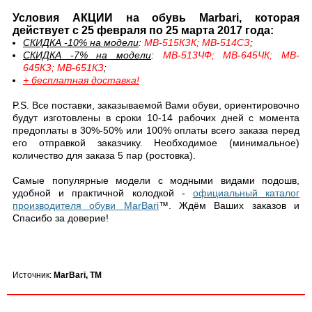
Условия АКЦИИ на обувь Marbari, которая
действует с 25 февраля по 25 марта 2017 года:
СКИДКА -10% на модели
:
MB-515КЗК; MB-514СЗ
;
СКИДКА -7% на модели
:
MB-513ЧФ; MB-645ЧК; MB-
645КЗ; MB-651КЗ
;
+ бесплатная доставка!
P.S. Все поставки, заказываемой Вами обуви, ориентировочно
будут изготовлены в сроки 10-14 рабочих дней с момента
предоплаты в 30%-50% или 100% оплаты всего заказа перед
его отправкой заказчику. Необходимое (минимальное)
количество для заказа 5 пар (ростовка).
Самые популярные модели с модными видами подошв,
удобной и практичной колодкой -
официальный каталог
производителя обуви MarBari
™. Ждём Ваших заказов и
Спасибо за доверие!
Источник:
MarBari, TM