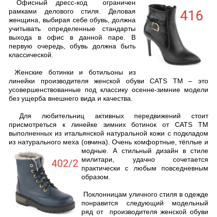
Офисный дресс-код ограничен
рамками делового стиля. Деловая
женщина, выбирая себе обувь, должна
учитывать определенные стандарты
выхода в офис в данной паре. В
первую очередь, обувь должна быть
классической.
Женские ботинки и ботильоны из
линейки производителя женской обуви CATS TM – это
усовершенствованные под классику осенне-зимние модели
без ущерба внешнего вида и качества.
Для любительниц активных передвижений стоит
присмотреться к линейке зимних ботинок от CATS TM
выполненных из итальянской натуральной кожи с подкладом
из натурального меха (овчина). Очень комфортные, тёплые и
модные.
А стильный дизайн в стиле
милитари, удачно сочетается
практически с любым повседневным
образом.
Поклонницам уличного стиля в одежде
понравится следующий модельный
ряд от
производителя женской обуви