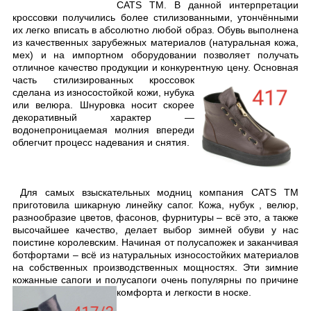
CATS TM. В данной интерпретации
кроссовки получились более стилизованными, утончёнными
их легко вписать в абсолютно любой образ. Обувь выполнена
из качественных зарубежных материалов (натуральная кожа,
мех) и на импортном оборудовании позволяет получать
отличное качество продукции и конкурентную цену.
Основная
часть стилизированных кроссовок
сделана из износостойкой кожи, нубука
или велюра. Шнуровка носит скорее
декоративный характер —
водонепроницаемая молния впереди
облегчит процесс надевания и снятия.
Для самых взыскательных модниц компания CATS TM
приготовила шикарную линейку сапог. Кожа, нубук , велюр,
разнообразие цветов, фасонов, фурнитуры – всё это, а также
высочайшее качество, делает выбор зимней обуви у нас
поистине королевским. Начиная от полусапожек и заканчивая
ботфортами – всё из натуральных износостойких материалов
на собственных производственных мощностях. Эти зимние
кожанные сапоги и полусапоги очень популярны по причине
комфорта и
легкости в носке.