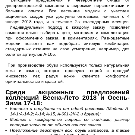
Выгодные предложения и невероятные скидки от
днепропетровской компании с широкими перспективами и
большим опытом! Все весенние модели с участием
акционных скидок уже доступны оптовикам, начиная с 4
января 2018 года, и в течение 2-х календарных месяцев.
Индивидуальный подход к каждому заказу позволяет
самостоятельно выбирать цвет, материал и комплектацию
при оформлению заказа, в комментариях. Разноцветные
модели позволят вам подобрать хитовую комбинацию
стандартных оттенков на свое усмотрение, например, для
балеток артикулов А-105.
При производстве обуви используется только натуральная
кожа и замша, которые прослужат верой и правдой
множество лет, радуя ножки клиентов комфортом,
оригинальностью и красотой.
Среди акционных предложений
коллекций Весна-Лето 2018 и Осень-
Зима 17-18:
Ботинки и полуботинки от одной ростовки (Модели A-
14-1;A-14-2; A-14; A-15; A-601-2K-2 и другие);
Модные и комфортные лоферы со скидками, размер
которых зависит от объема вашего заказа.
Предложение действует всю обувь каталога, а также