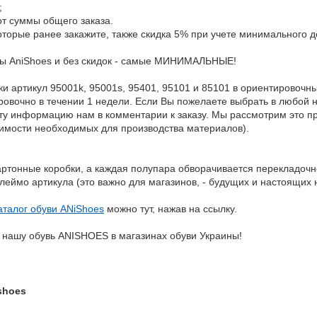
;
от суммы общего заказа.
которые ранее закажите, также скидка 5% при учете минимального д
ны AniShoes и без скидок - самые МИНИМАЛЬНЫЕ!
и артикул 95001k, 95001s, 95401, 95101 и 85101 в ориентировочны
ровочно в течении 1 недели. Если Вы пожелаете выбрать в любой
эту информацию нам в комментарии к заказу. Мы рассмотрим это п
оимости необходимых для производства материалов).
артонные коробки, а каждая полупара обворачивается перекладочн
леймо артикула (это важно для магазинов, - будущих и настоящих
талог обуви ANiShoes
можно тут, нажав на ссылку.
нашу обувь ANISHOES в магазинах обуви Украины!
shoes