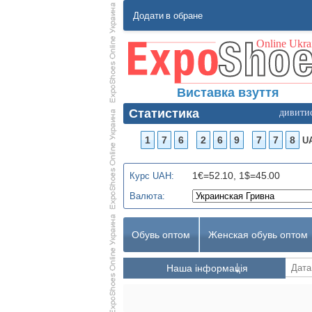
Додати в обране
Виставка взуття
Статистика
дивити
1
7
6
2
6
9
7
7
8
U
1€=52.10, 1$=45.00
Курс UAH:
Валюта:
Обувь оптом
Женская обувь оптом
Наша інформація