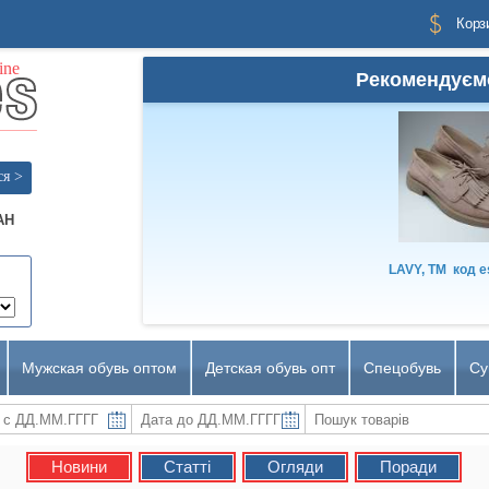
Корз
Рекомендуєм
ся >
AH
LAVY, TM
код
e
Мужская обувь оптом
Детская обувь опт
Спецобувь
Су
Новини
Статті
Огляди
Поради