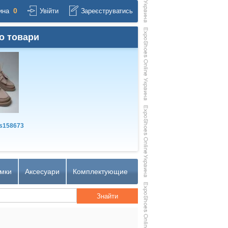
0
ина
Увійти
Зареєструватись
о товари
s158673
мки
Аксесуари
Комплектующие