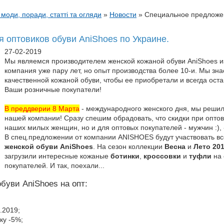
 моди, поради, статті та огляди
»
Новости
»
Специальное предложен
 оптовиков обуви AniShoes по Украине.
27-02-2019
Мы являемся производителем женской кожаной обуви AniShoes и
компания уже пару лет, но опыт производства более 10-и. Мы зна
качественной кожаной обуви, чтобы ее приобретали и всегда ост
Ваши розничные покупатели!
В преддверии 8 Марта
- международного женского дня, мы решил
нашей компании! Сразу спешим обрадовать, что скидки при оптов
наших милых женщин, но и для оптовых покупателей - мужчин :),
В спец.предложении от компании ANISHOES будут участвовать в
женской обуви AniShoes
. На сезон коллекции
Весна
и
Лето 20
загрузили интересные кожаные
ботинки
,
кроссовки
и
туфли
на 
покупателей. И так, поехали...
буви AniShoes на опт:
.2019;
ку -5%;