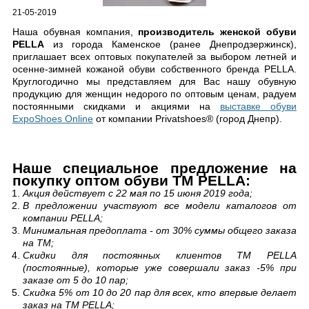
21-05-2019
Наша обувная компания,
производитель женской обуви
PELLA
из города Каменское (ранее Днепродзержинск),
приглашает всех оптовых покупателей за выбором летней и
осенне-зимней кожаной обуви собственного бренда PELLA.
Круглогодично мы представляем для Вас нашу обувную
продукцию для женщин недорого по оптовым ценам, радуем
постоянными скидками и акциями на
выставке обуви
ExpoShoes Online
от компании Privatshoes® (город Днепр).
Наше специальное предложение на
покупку оптом обуви ТМ PELLA:
Акция действует с 22 мая по 15 июня 2019 года;
В предложении участвуют все модели каталогов от
компании PELLA;
Минимальная предоплата - от 30% суммы общего заказа
на ТМ;
Скидки для постоянных клиентов ТМ PELLA
(постоянные), которые уже совершали заказ -5% при
заказе от 5 до 10 пар;
Скидка 5% от 10 до 20 пар для всех, кто впервые делает
заказ на ТМ PELLA;