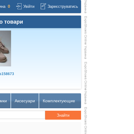
0
ина
Увійти
Зареєструватись
о товари
s158673
мки
Аксесуари
Комплектующие