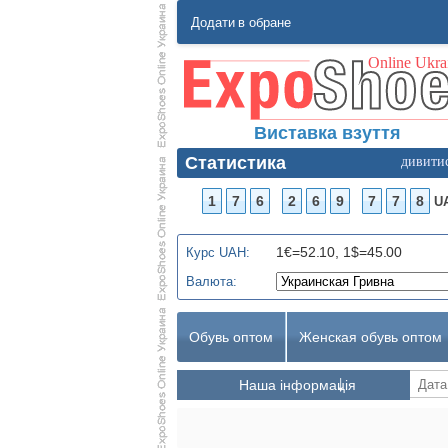
Додати в обране
Виставка взуття
Статистика
дивити
1
7
6
2
6
9
7
7
8
U
1€=52.10, 1$=45.00
Курс UAH:
Валюта:
Обувь оптом
Женская обувь оптом
Наша інформація