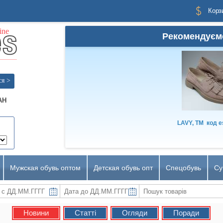
Корз
Рекомендуєм
ся >
AH
LAVY, TM
код
e
Мужская обувь оптом
Детская обувь опт
Спецобувь
Су
Новини
Статті
Огляди
Поради