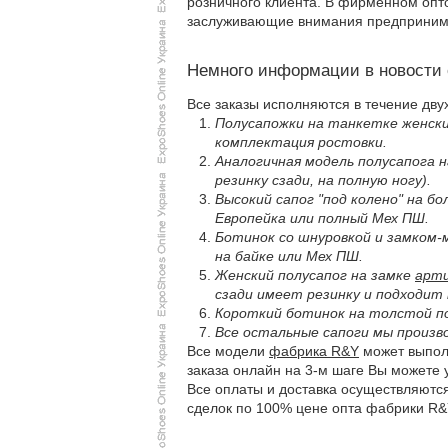
розничного клиента. В фирменном опт
заслуживающие внимания предприним
Немного информации в новости
Все заказы исполняются в течение дву
Полусапожки на танкетке женск
комплектация ростовки.
Аналогичная модель полусапога 
резинку сзади, на полную ногу).
Высокий сапог "под колено" на б
Европейка или полный Мех ПШ.
Ботинок со шнуровкой и замком
на байке или Мех ПШ.
Женский полусапог на замке
арти
сзади имеет резинку и подходит 
Короткий ботинок на толстой 
Все остальные сапоги мы произв
Все модели
фабрика R&Y
может выполн
заказа онлайн на 3-м шаге Вы можете 
Все оплаты и доставка осуществляютс
сделок по 100% цене опта фабрики R&