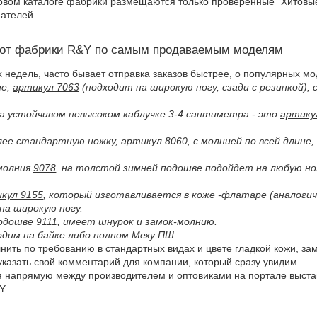
овом каталоге фабрики размещаются только проверенные "Хитовы
ателей.
 от фабрики R&Y по самым продаваемым моделям
х недель, часто бывает отправка заказов быстрее, о популярных мо
ие,
артикул 7063
(подходит на широкую ногу, сзади с резинкой),
на устойчивом невысоком каблучке 3-4 сантиметра - это
артику
олее стандартную ножку, артикул 8060, с молнией по всей длин
-молния
9078
, на толстой зимней подошве подойдет на любую но
кул 9155
, который изготавливается в коже -флатаре (аналоги
на широкую ногу.
подошве
9111
, имеет шнурок и замок-молнию.
одим на байке либо полном Меху ПШ.
ить по требованию в стандартных видах и цвете гладкой кожи, з
указать свой комментарий для компании, который сразу увидим.
я напрямую между производителем и оптовиками на портале выста
Y.