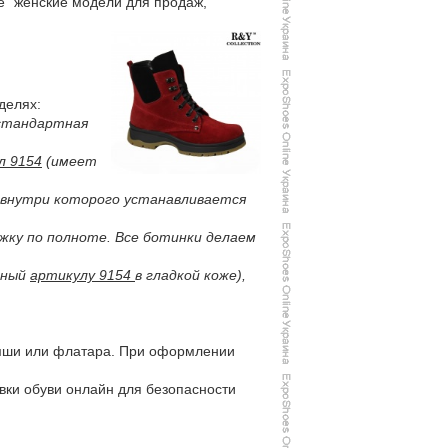
е" женские модели для продаж,
делях:
 стандартная
л 9154
(имеет
е, внутри которого устанавливается
жку по полноте. Все ботинки делаем
чный
артикулу 9154
в гладкой коже),
амши или флатара. При оформлении
вки обуви онлайн для безопасности