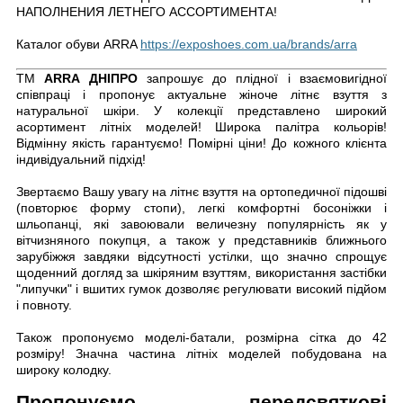
НАПОЛНЕНИЯ ЛЕТНЕГО АССОРТИМЕНТА!
Каталог обуви ARRA
https://exposhoes.com.ua/brands/arra
ТМ
ARRA ДНІПРО
запрошує до плідної і взаємовигідної
співпраці і пропонує актуальне жіноче літнє взуття з
натуральної шкіри. У колекції представлено широкий
асортимент літніх моделей! Широка палітра кольорів!
Відмінну якість гарантуємо! Помірні ціни! До кожного клієнта
індивідуальний підхід!
Звертаємо Вашу увагу на літнє взуття на ортопедичної підошві
(повторює форму стопи), легкі комфортні босоніжки і
шльопанці, які завоювали величезну популярність як у
вітчизняного покупця, а також у представників ближнього
зарубіжжя завдяки відсутності устілки, що значно спрощує
щоденний догляд за шкіряним взуттям, використання застібки
"липучки" і вшитих гумок дозволяє регулювати високий підйом
і повноту.
Також пропонуємо моделі-батали, розмірна сітка до 42
розміру! Значна частина літніх моделей побудована на
широку колодку.
Пропонуємо передсвяткові