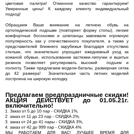
цветовая палитра! Отменное качество гарантируем!
Умеренные цены! К каждому клиенту индивидуальный
подход!
Обращаем Ваше внимание на летнюю обувь на
ортопедической подошве (повторяет форму стопы), легкие
комфортные босоножки и шлепанцы завоевали огромную
популярность как у отечественного покупателя, а также у
представителей ближнего зарубежья благодаря отсутствию
стельки, что значительно упрощает ежедневный уход за
кожаной обувью, использование застежки-липучки и вшитых
резинок позволяет регулировать высокий подъем и
полноту.
Также предлагаем модели-баталы, размерная сетка
до 42 размера! Значительная часть летних моделей
построена на широкую колодку.
Предлагаем предпраздничные скидки!
АКЦИЯ ДЕЙСТВУЕТ до 01.05.21г.
включительно!
Заказ от 5 до 10 пар - СКИДКА 1%,
заказ от 11 до 23 пар - СКИДКА 2%,
заказ от 24 до 41 пары - СКИДКА 3%,
заказ от 42 до 999 пар - СКИДКА 4%.
МЫ РАБОТАЕМ ДЛЯ ВАС! ЛУЧШЕЕ ВРЕМЯ ДЛЯ