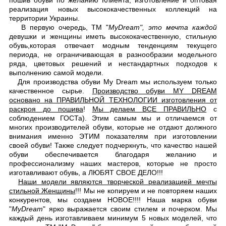
пошив обуви по желанию Клиента, изготовление и оптовая
реализация новых высококачественных коллекций на
территории Украины.
В первую очередь, ТМ "
My
Dream
", это мечта каждой
девушки и женщины иметь высококачественную, стильную
обувь,которая отвечает модным тенденциям текущего
периода, не ограничивающая в разнообразии модельного
ряда, цветовых решений и нестандартных подходов к
выполнению самой модели.
Для производства обуви My Dream мы используем только
качественное сырье.
Производство обуви MY DREAM
основано на ПРАВИЛЬНОЙ ТЕХНОЛОГИИ изготовления от
раскроя до пошива
!
Мы делаем ВСЕ ПРАВИЛЬНО
с
соблюдением ГОСТа). Этим самым мы и отличаемся от
многих производителей обуви, которые не отдают должного
внимания именно ЭТИМ показателям при изготовлении
своей обуви! Также следует подчеркнуть, что качество нашей
обуви обеспечивается благодаря желанию и
профессионализму наших мастеров, которые не просто
изготавливают обувь, а ЛЮБЯТ СВОЕ ДЕЛО!!!
Наши модели являются творческой реализацией мечты
стильной Женщины
!!! Мы не копируем и не повторяем наших
конкурентов, мы создаем НОВОЕ!!!! Наша марка обуви
"
My
Dream
" ярко выражается своим стилем и почерком. Мы
каждый день изготавливаем минимум 5 новых моделей, что