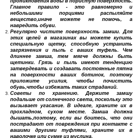
проникновения воды в пористую поверхность.
Главное правило - это равномерно и
небольшими порциями распыляйте
вещество,иначе можете не помочь, а
навредить обуви.
Регулярно чистите поверхность замши. Для
этих целей в магазинах вы можете купить
специальную щетку, способную устранить
загрязнения и пыль с ваших туфель. Чем
длиннее замша, тем мягче должны быть
щетинки. Грязь и пыль имеют тенденцию
затвердевать и создавать постоянные пятна
на поверхности ваших ботинок, поэтому
приложите усилия, чтобы почистить
обувь,чтобы избежать таких страданий.
Советы по хранению. Держите замшу
подальше от солнечного света, поскольку это
вызывает угасание. В идеале, храните их в
прохладном, сухом месте. Замша должна
дышать,поэтому, если вы боитесь, что они
пострадают от повреждения при контакте с
вашими другими туфлями, храните их в
наволочке или сумке из муслина.