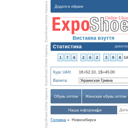
Додати в обране
Виставка взуття
Статистика
дивити
1
7
6
2
6
2
3
9
8
U
1€=52.10, 1$=45.00
Курс UAH:
Валюта:
Обувь оптом
Женская обувь оптом
Наша інформація
Головна
»
Новосибирск