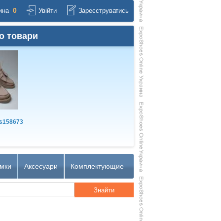
0
ина
Увійти
Зареєструватись
о товари
s158673
мки
Аксесуари
Комплектующие