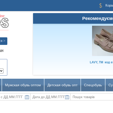
Корз
Рекомендуєм
ся >
AH
LAVY, TM
код
e
Мужская обувь оптом
Детская обувь опт
Спецобувь
Су