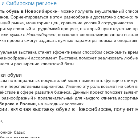
 и Сибирском регионе
ить обувь в Новосибирске
» можно получить внушительный список
нов. Сориентироваться в этом разнообразии достаточно сложно: п
нций рынка, мониторинг цен, сравнение условий сотрудничества.
оритму сложный и трудоёмкий процесс, в который при отсутствии 
ь или
сумки в Новосибирске
, позволяет специализированная выста
ики проекта смогут задавать нужные параметры поиска и операти
туальная выставка станет эффективным способом сэкономить время
 разнообразный ассортимент. Выставка поможет реализовать любые
неса и расширение клиентской базы.
пки обуви
осам потенциальных покупателей может выполнять функцию стиму
м и перспективным вариантом. Именно эту роль возьмёт на себя в
ействие в сфере развития бизнеса. Данный проект поможет выяви
ь разнообразный и привлекательный для каждого клиента ассортим
бирске и России
, на выгодных условиях.
сии, включая выставку обуви в Новосибирске, получит
а;
;
онной базы;
рик и поставщиков.