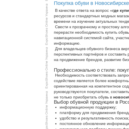
Покупка обуви в Новосибирске
В качестве ответа на вопрос «
где куп
ресурсов и стандартных модных магази
времени на изучение актуальных тенде
Свести к прозрачному и простому алг
перерасти необходимость купить обув
навигационной системой сайта, участн
информацию.
Для владельцев обувного бизнеса вир
перспективных партнёров и составить
на продвижение брендов, развитие биз
Профессионально о стиле: поку
Необходимость соответствовать запр
содействие является более комфортны
ориентированная на компетентное сод
руководствуются покупатели, составит
не только приобретать обувь в
новоси
Выбор обувной продукции в Рос
информационную поддержку;
платформу для продвижения бренд
удобство и результативность поиска
постоянное обновление информаци
максимальную подборку лучших фаб