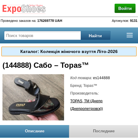
Войти
Проведено заказов на:
176269778 UAH
Артикулов:
9131
Каталог: Колекція жіночого взуття Літо-2026
(144888) Сабо – Topas™
Код товара:
es144888
Бренд: Topas™
Производитель:
TOPAS, TM (Днепр
(Днепропетровск))
Описание
Последние