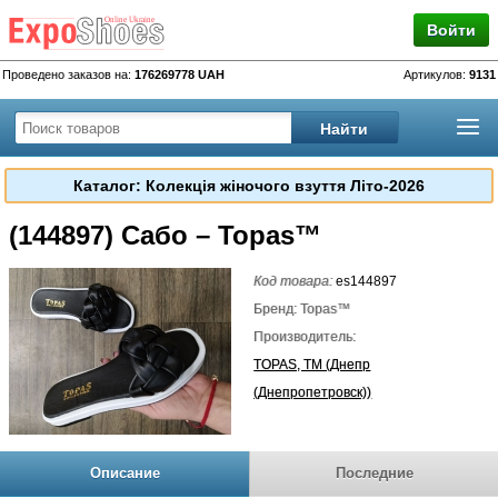
Войти
Проведено заказов на:
176269778 UAH
Артикулов:
9131
Каталог: Колекція жіночого взуття Літо-2026
(144897) Сабо – Topas™
Код товара:
es144897
Бренд: Topas™
Производитель:
TOPAS, TM (Днепр
(Днепропетровск))
Описание
Последние