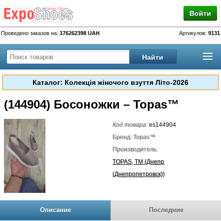
Войти
Проведено заказов на:
176262398 UAH
Артикулов:
9131
Каталог: Колекція жіночого взуття Літо-2026
(144904) Босоножки – Topas™
Код товара:
es144904
Бренд: Topas™
Производитель:
TOPAS, TM (Днепр
(Днепропетровск))
Описание
Последние