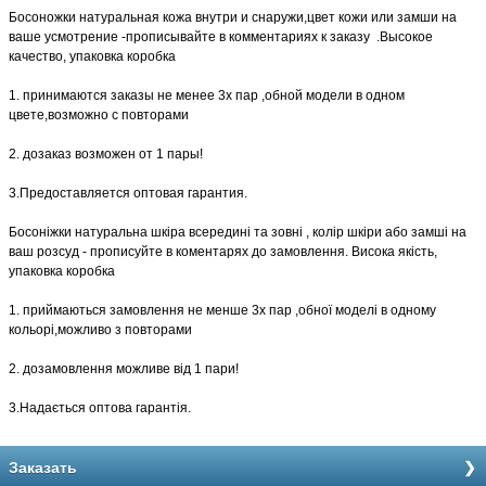
Босоножки натуральная кожа внутри и снаружи,цвет кожи или замши на
ваше усмотрение -прописывайте в комментариях к заказу .Высокое
качество, упаковка коробка
1. принимаются заказы не менее 3х пар ,обной модели в одном
цвете,возможно с повторами
2. дозаказ возможен от 1 пары!
3.Предоставляется оптовая гарантия.
Босоніжки натуральна шкіра всередині та зовні , колір шкіри або замші на
ваш розсуд - прописуйте в коментарях до замовлення. Висока якість,
упаковка коробка
1. приймаються замовлення не менше 3х пар ,обної моделі в одному
кольорі,можливо з повторами
2. дозамовлення можливе від 1 пари!
3.Надається оптова гарантія.
Заказать