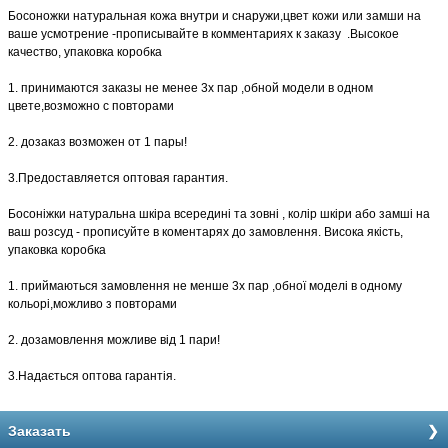
Босоножки натуральная кожа внутри и снаружи,цвет кожи или замши на
ваше усмотрение -прописывайте в комментариях к заказу .Высокое
качество, упаковка коробка
1. принимаются заказы не менее 3х пар ,обной модели в одном
цвете,возможно с повторами
2. дозаказ возможен от 1 пары!
3.Предоставляется оптовая гарантия.
Босоніжки натуральна шкіра всередині та зовні , колір шкіри або замші на
ваш розсуд - прописуйте в коментарях до замовлення. Висока якість,
упаковка коробка
1. приймаються замовлення не менше 3х пар ,обної моделі в одному
кольорі,можливо з повторами
2. дозамовлення можливе від 1 пари!
3.Надається оптова гарантія.
Заказать