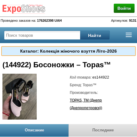
Войти
Проведено заказов на:
176262398 UAH
Артикулов:
9131
Каталог: Колекція жіночого взуття Літо-2026
(144922) Босоножки – Topas™
Код товара:
es144922
Бренд: Topas™
Производитель:
TOPAS, TM (Днепр
(Днепропетровск))
Описание
Последние