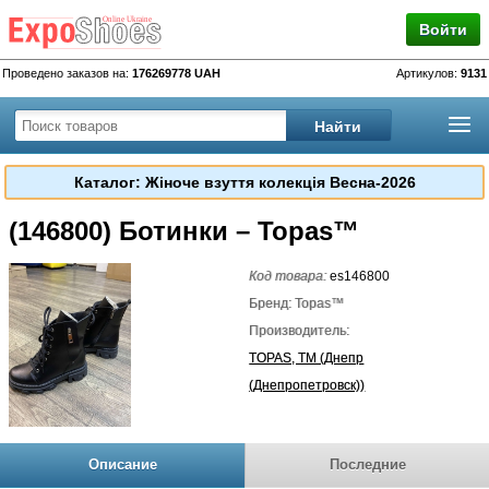
Войти
Проведено заказов на:
176269778 UAH
Артикулов:
9131
Каталог: Жіноче взуття колекція Весна-2026
(146800) Ботинки – Topas™
Код товара:
es146800
Бренд: Topas™
Производитель:
TOPAS, TM (Днепр
(Днепропетровск))
Описание
Последние