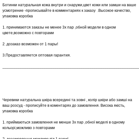
Ботинки натуральная кожа внутри и снаружи,цвет кожи или замши на ваше
усмотрение -прописывайте в комментариях к заказу .Высокое качество,
упаковка коробка
1. принимаются заказы не менее 3х пар ,обной модели в одном
цвете,возможно с повторами
2. дозаказ возможен от 1 пары!
3.Предоставляется оптовая гарантия.
______________________________________________________________
Черевики натуральна шкіра всередині та зовні , колір шкіри або замші на
ваш розсуд - прописуйте в коментарях до замовлення. Висока якість,
упаковка коробка
1. приймаються замовлення не менше 3х пар ,обної моделі в одному
кольорі,можливо з повторами