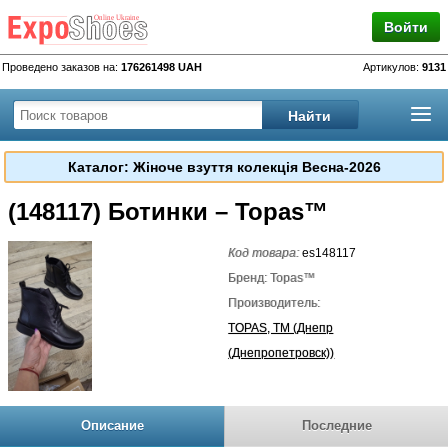
Войти
Проведено заказов на:
176261498 UAH
Артикулов:
9131
Каталог: Жіноче взуття колекція Весна-2026
(148117) Ботинки – Topas™
Код товара:
es148117
Бренд: Topas™
Производитель:
TOPAS, TM (Днепр
(Днепропетровск))
Описание
Последние