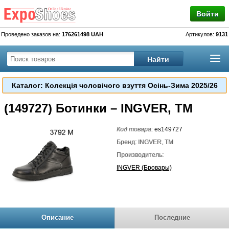
Войти
Проведено заказов на:
176261498 UAH
Артикулов:
9131
Каталог: Колекція чоловічого взуття Осінь-Зима 2025/26
(149727) Ботинки – INGVER, TM
Код товара:
es149727
Бренд: INGVER, TM
Производитель:
INGVER (Бровары)
Описание
Последние