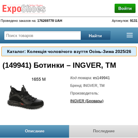
Войти
Проведено заказов на:
176269778 UAH
Артикулов:
9131
Каталог: Колекція чоловічого взуття Осінь-Зима 2025/26
(149941) Ботинки – INGVER, TM
Код товара:
es149941
Бренд: INGVER, TM
Производитель:
INGVER (Бровары)
Описание
Последние