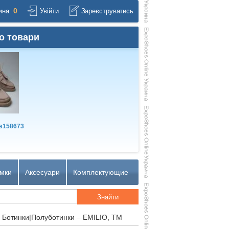
0
ина
Увійти
Зареєструватись
о товари
s158673
мки
Аксесуари
Комплектующие
 Ботинки|Полуботинки – EMILIO, TM