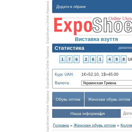
Додати в обране
Виставка взуття
Статистика
дивити
1
7
6
2
6
1
4
9
8
U
1€=52.10, 1$=45.00
Курс UAH:
Валюта:
Обувь оптом
Женская обувь оптом
Наша інформація
Головна
»
Женская обувь оптом
»
Колле