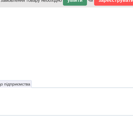
 замовлення товару необхідно
увійти
чи
зареєструват
до підприємства