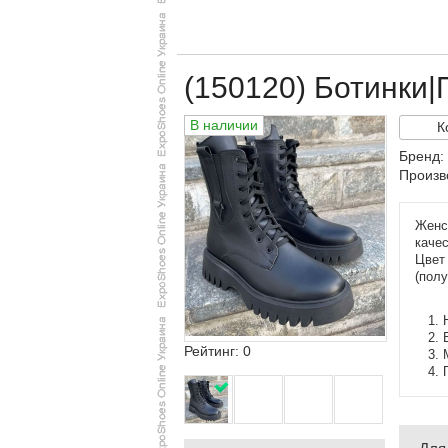
(150120) Ботинки|
В наличии
К
Бренд:
Произв
Женск
качес
Цвет
(полу
Рейтинг: 0