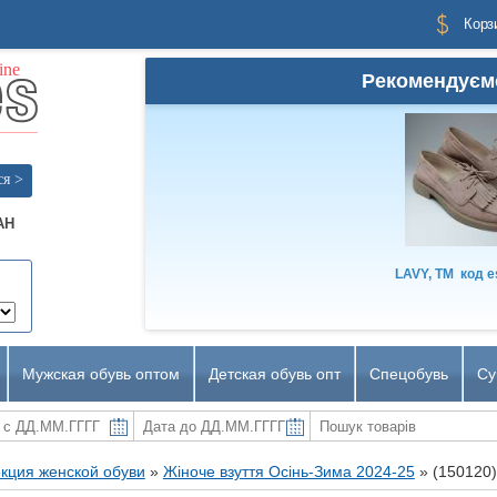
Корз
Рекомендуєм
ся >
AH
LAVY, TM
код
e
Мужская обувь оптом
Детская обувь опт
Спецобувь
Су
кция женской обуви
»
Жіноче взуття Осінь-Зима 2024-25
»
(150120)