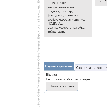
Для
ВЕРХ КОЖИ:
натуральная кожа
гладкая, флотар,
фактурная, замшевая,
крейзи, лаковая и другие.
ПОДКЛАД:
мех полушерсть, цигейка,
байка, флис.
Відгуки гуртовиків
Створити питання 
Відгуки
Нет отзывов об этом товаре
Написать отзыв