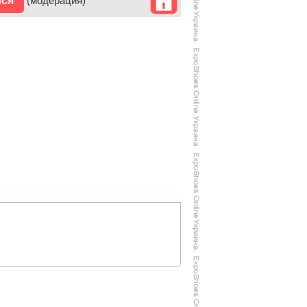
ися
(модерация)