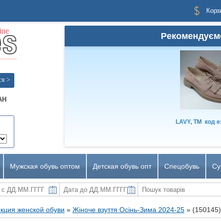
Корз
Рекомендуєм
ся >
AH
LAVY, TM
код
e
Мужская обувь оптом
Детская обувь опт
Спецобувь
Су
кция женской обуви
»
Жіноче взуття Осінь-Зима 2024-25
»
(150145)