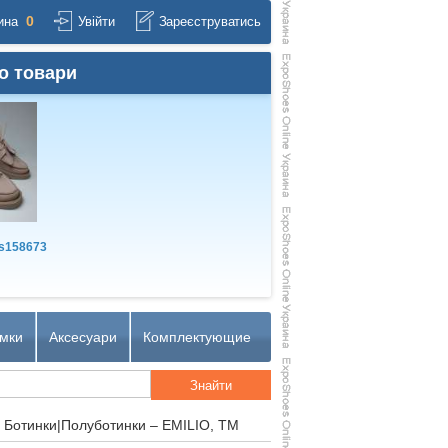
0
ина
Увійти
Зареєструватись
о товари
s158673
мки
Аксесуари
Комплектующие
 Ботинки|Полуботинки – EMILIO, TM