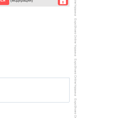
ися
(модерация)