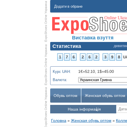
Додати в обране
Виставка взуття
Статистика
дивити
1
7
6
2
6
2
3
9
8
U
1€=52.10, 1$=45.00
Курс UAH:
Валюта:
Обувь оптом
Женская обувь оптом
Наша інформація
Головна
»
Женская обувь оптом
»
Колле