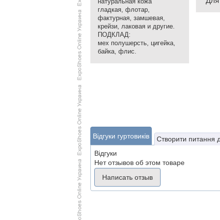
Для
натуральная кожа
гладкая, флотар,
фактурная, замшевая,
крейзи, лаковая и другие.
ПОДКЛАД:
мех полушерсть, цигейка,
байка, флис.
Відгуки гуртовиків
Створити питання 
Відгуки
Нет отзывов об этом товаре
Написать отзыв