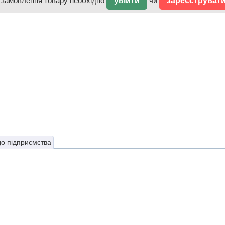
 замовлення товару необхідно
увійти
чи
зареєструват
до підприємства