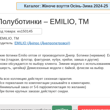
Каталог: Жіноче взуття Осінь-Зима 2024-25
Полуботинки – EMILIO, TM
од
товара:
es150145
 EMILIO, TM
одитель:
EMILIO (Дніпро (Днепропетровск))
ие ботинки Emilio оптом от производителя Днепр. Ботинки (черевики) E
тва (гладкая, флотар, фактурная, нубук, крейзи, замша и другие).
 кожи обсуждается по выбору клиента. Зимние модели с использованием
шерсть, цигейка)/ Демисезонные модели с байкой, флисом на выбор.
На всю коллекцию действует сезонная гарантия.
Все поржелания по комплектации указывайте в коментариях.
Минимальный заказ от 5-6 пар(комплектация по желанию)
При более крупных заказах действуют скидки.