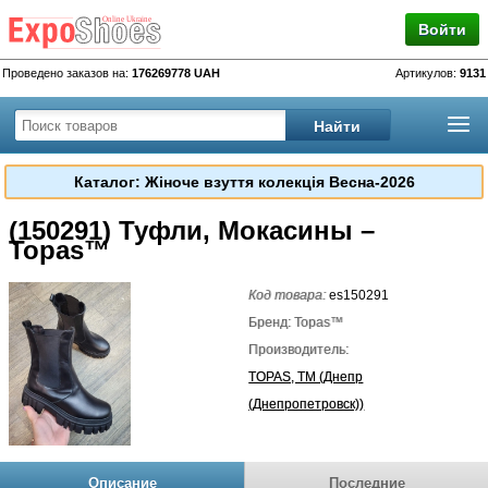
Войти
Проведено заказов на:
176269778 UAH
Артикулов:
9131
Каталог: Жіноче взуття колекція Весна-2026
(150291) Туфли, Мокасины –
Topas™
Код товара:
es150291
Бренд: Topas™
Производитель:
TOPAS, TM (Днепр
(Днепропетровск))
Описание
Последние