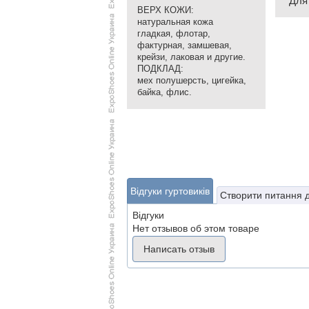
Для
ВЕРХ КОЖИ:
натуральная кожа
гладкая, флотар,
фактурная, замшевая,
крейзи, лаковая и другие.
ПОДКЛАД:
мех полушерсть, цигейка,
байка, флис.
Відгуки гуртовиків
Створити питання 
Відгуки
Нет отзывов об этом товаре
Написать отзыв