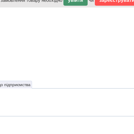
 замовлення товару необхідно
увійти
чи
зареєструват
до підприємства