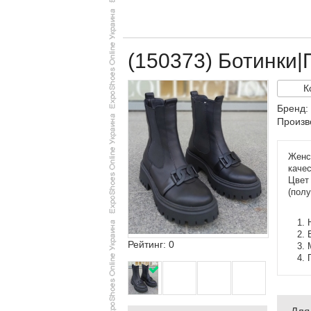
(150373) Ботинки|
К
Бренд:
Произв
Женск
качес
Цвет
(полу
Рейтинг: 0