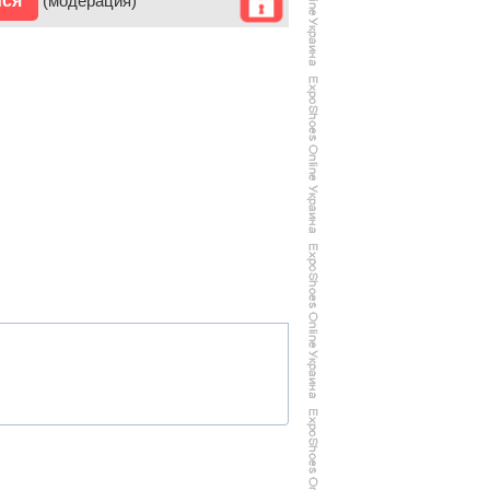
ися
(модерация)