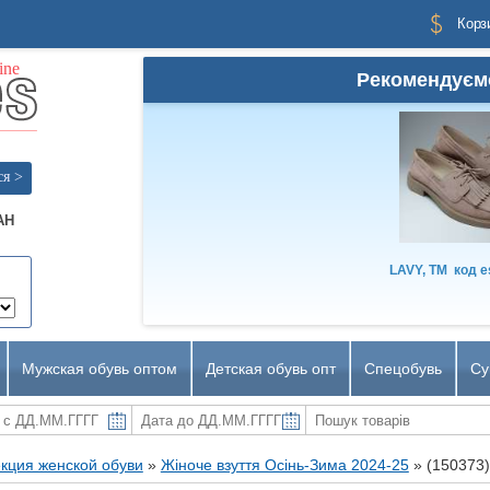
Корз
Рекомендуєм
ся >
AH
LAVY, TM
код
e
Мужская обувь оптом
Детская обувь опт
Спецобувь
Су
кция женской обуви
»
Жіноче взуття Осінь-Зима 2024-25
»
(150373)