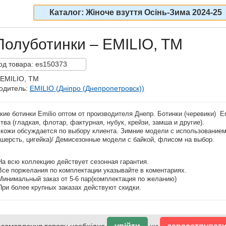
Каталог: Жіноче взуття Осінь-Зима 2024-25
Полуботинки – EMILIO, TM
од
товара:
es150373
 EMILIO, TM
одитель:
EMILIO (Дніпро (Днепропетровск))
ие ботинки Emilio оптом от производителя Днепр. Ботинки (черевики) E
тва (гладкая, флотар, фактурная, нубук, крейзи, замша и другие).
 кожи обсуждается по выбору клиента. Зимние модели с использованием
шерсть, цигейка)/ Демисезонные модели с байкой, флисом на выбор.
На всю коллекцию действует сезонная гарантия.
Все поржелания по комплектации указывайте в коментариях.
Минимальный заказ от 5-6 пар(комплектация по желанию)
При более крупных заказах действуют скидки.