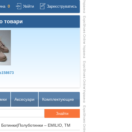
0
ина
Увійти
Зареєструватись
о товари
s158673
мки
Аксесуари
Комплектующие
 Ботинки|Полуботинки – EMILIO, TM