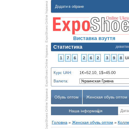
Додати в обране
Виставка взуття
Статистика
дивити
1
7
6
2
6
2
3
9
8
U
1€=52.10, 1$=45.00
Курс UAH:
Валюта:
Обувь оптом
Женская обувь оптом
Наша інформація
Головна
»
Женская обувь оптом
»
Колле