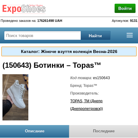
Войти
Проведено заказов на:
176261498 UAH
Артикулов:
9131
Каталог: Жіноче взуття колекція Весна-2026
(150643) Ботинки – Topas™
Код товара:
es150643
Бренд: Topas™
Производитель:
TOPAS, TM (Днепр
(Днепропетровск))
Описание
Последние