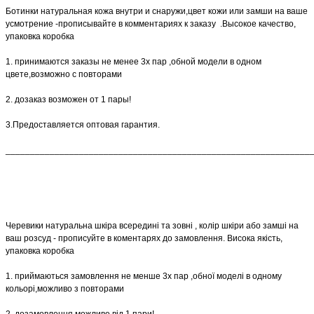
Ботинки натуральная кожа внутри и снаружи,цвет кожи или замши на ваше
усмотрение -прописывайте в комментариях к заказу .Высокое качество,
упаковка коробка
1. принимаются заказы не менее 3х пар ,обной модели в одном
цвете,возможно с повторами
2. дозаказ возможен от 1 пары!
3.Предоставляется оптовая гарантия.
______________________________________________________________
Черевики натуральна шкіра всередині та зовні , колір шкіри або замші на
ваш розсуд - прописуйте в коментарях до замовлення. Висока якість,
упаковка коробка
1. приймаються замовлення не менше 3х пар ,обної моделі в одному
кольорі,можливо з повторами