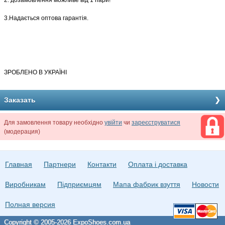
2. дозамовлення можливе від 1 пари!
3.Надається оптова гарантія.
З
РОБЛЕНО В УКРАЇНІ
Заказать
Для замовлення товару необхідно
увійти
чи
зареєструватися
(модерация)
Главная
Партнери
Контакти
Оплата і доставка
Виробникам
Підприємцям
Мапа фабрик взуття
Новости
Полная версия
Copyright © 2005-2026 ExpoShoes.com.ua