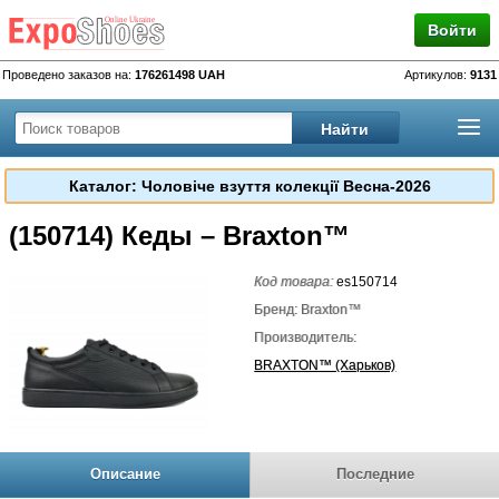
Войти
Проведено заказов на:
176261498 UAH
Артикулов:
9131
Каталог: Чоловіче взуття колекції Весна-2026
(150714) Кеды – Braxton™
Код товара:
es150714
Бренд: Braxton™
Производитель:
BRAXTON™ (Харьков)
Описание
Последние