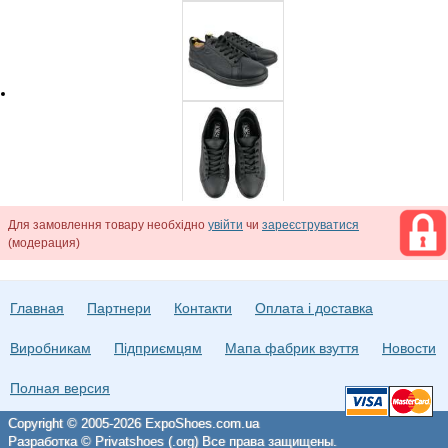
Для замовлення товару необхідно
увійти
чи
зареєструватися
(модерация)
Главная
Партнери
Контакти
Оплата і доставка
Виробникам
Підприємцям
Мапа фабрик взуття
Новости
Полная версия
Copyright © 2005-2026 ExpoShoes.com.ua
Разработка © Privatshoes (.org) Все права защищены.