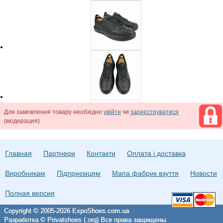
Для замовлення товару необхідно
увійти
чи
зареєструватися
(модерация)
Главная
Партнери
Контакти
Оплата і доставка
Виробникам
Підприємцям
Мапа фабрик взуття
Новости
Полная версия
Copyright © 2005-2026 ExpoShoes.com.ua
Разработка © Privatshoes (.org) Все права защищены.