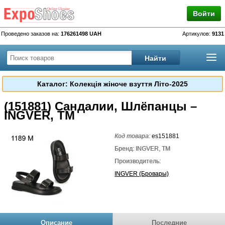
Войти
Проведено заказов на:
176261498 UAH
Артикулов:
9131
Каталог: Колекція жіноче взуття Літо-2025
(151881) Сандалии, Шлёпанцы –
INGVER, TM
Код товара:
es151881
Бренд: INGVER, TM
Производитель:
INGVER (Бровары)
Описание
Последние