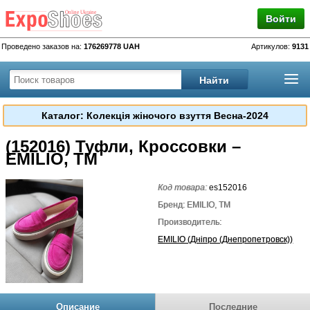
Войти
Проведено заказов на:
176269778 UAH
Артикулов:
9131
Каталог: Колекція жіночого взуття Весна-2024
(152016) Туфли, Кроссовки –
EMILIO, TM
Код товара:
es152016
Бренд: EMILIO, TM
Производитель:
EMILIO (Дніпро (Днепропетровск))
Описание
Последние