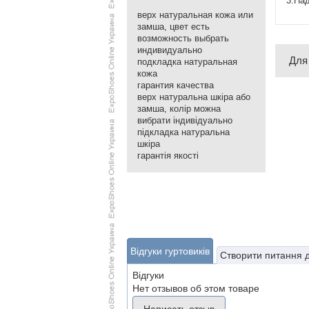
3.Над
верх натуральная кожа или
замша, цвет есть
возможность выбрать
индивидуально
Для
подкладка натуральная
кожа
гарантия качества
верх натуральна шкіра або
замша, колір можна
вибрати індивідуально
підкладка натуральна
шкіра
гарантія якості
Відгуки гуртовиків
Створити питання 
Відгуки
Нет отзывов об этом товаре