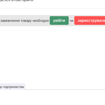
ається оптова гарантія.
 замовлення товару необхідно
увійти
чи
зареєструват
до підприємства