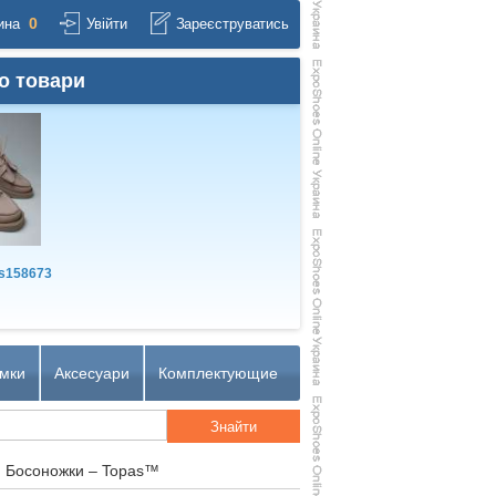
0
ина
Увійти
Зареєструватись
о товари
s158673
мки
Аксесуари
Комплектующие
) Босоножки – Topas™