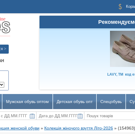
Корз
Рекомендуєм
ся >
AH
LAVY, TM
код
e
Мужская обувь оптом
Детская обувь опт
Спецобувь
Су
кция женской обуви
»
Колекція жіночого взуття Літо-2026
»
(154963