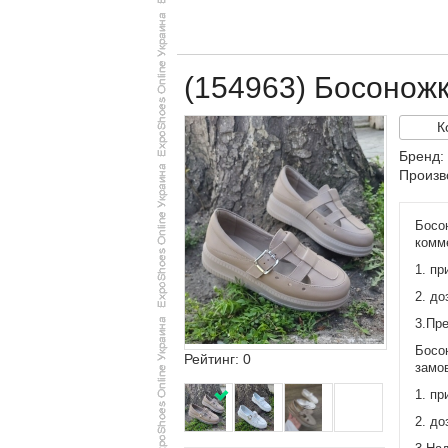
(154963) Босонож
К
Бренд:
Произв
Босо
комме
1. пр
2. до
3.Пре
Босон
Рейтинг: 0
замов
1. пр
2. до