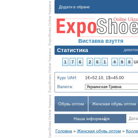
Додати в обране
Виставка взуття
Статистика
дивити
1
7
6
2
6
1
4
9
8
U
1€=52.10, 1$=45.00
Курс UAH:
Валюта:
Обувь оптом
Женская обувь оптом
Наша інформація
Головна
»
Женская обувь оптом
»
Колле