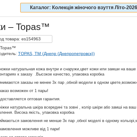
Каталог: Колекція жіночого взуття Літо-202
ки – Topas™
од
товара:
es154963
 Topas™
одитель:
TOPAS, TM (Днепр (Днепропетровск))
ножки натуральная кожа внутри и снаружи,цвет кожи или замши на ваше
нтариях к заказу .Высокое качество, упаковка коробка
инимаются заказы не менее 3х пар ,обной модели в одном цвете,возмож
заказ возможен от 1 пары!
доставляется оптовая гарантия.
іжки натуральна шкіра всередині та зовні , колір шкіри або замші на ваш
лення. Висока якість, упаковка коробка
иймаються замовлення не менше 3х пар ,обної моделі в одному кольорі
замовлення можливе від 1 пари!