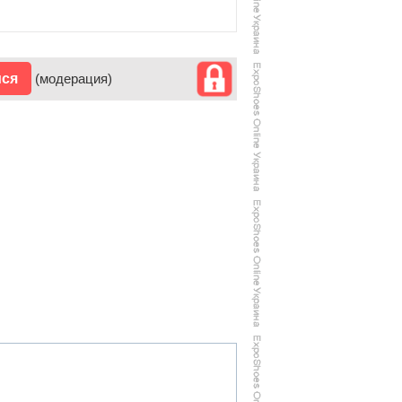
ися
(модерация)