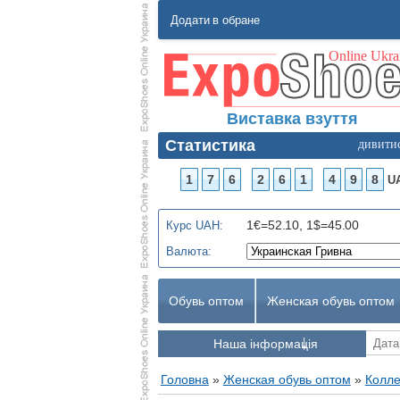
Додати в обране
Виставка взуття
Статистика
дивити
1
7
6
2
6
1
4
9
8
U
1€=52.10, 1$=45.00
Курс UAH:
Валюта:
Обувь оптом
Женская обувь оптом
Наша інформація
Головна
»
Женская обувь оптом
»
Колле