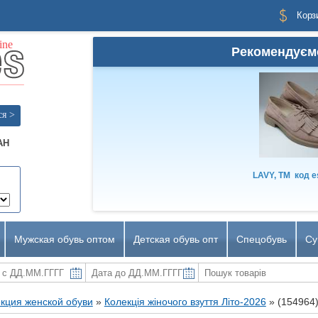
Корз
Рекомендуєм
ся >
AH
LAVY, TM
код
e
Мужская обувь оптом
Детская обувь опт
Спецобувь
Су
кция женской обуви
»
Колекція жіночого взуття Літо-2026
»
(154964