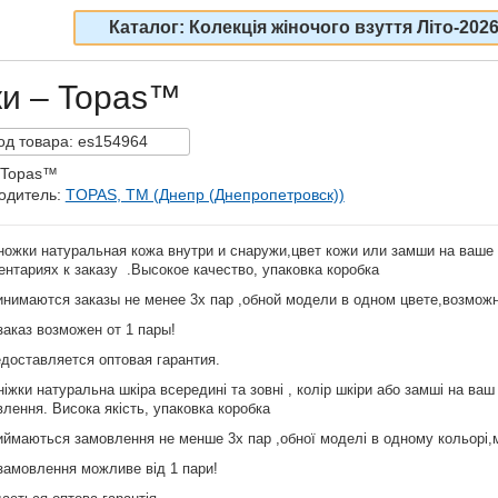
Каталог: Колекція жіночого взуття Літо-202
ки – Topas™
од
товара:
es154964
 Topas™
одитель:
TOPAS, TM (Днепр (Днепропетровск))
ножки натуральная кожа внутри и снаружи,цвет кожи или замши на ваше
нтариях к заказу .Высокое качество, упаковка коробка
инимаются заказы не менее 3х пар ,обной модели в одном цвете,возмож
заказ возможен от 1 пары!
доставляется оптовая гарантия.
іжки натуральна шкіра всередині та зовні , колір шкіри або замші на ваш
лення. Висока якість, упаковка коробка
иймаються замовлення не менше 3х пар ,обної моделі в одному кольорі
замовлення можливе від 1 пари!