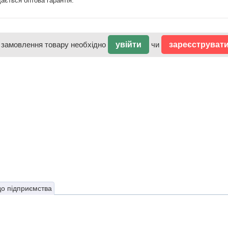
ається оптова гарантія.
 замовлення товару необхідно
увійти
чи
зареєструват
до підприємства