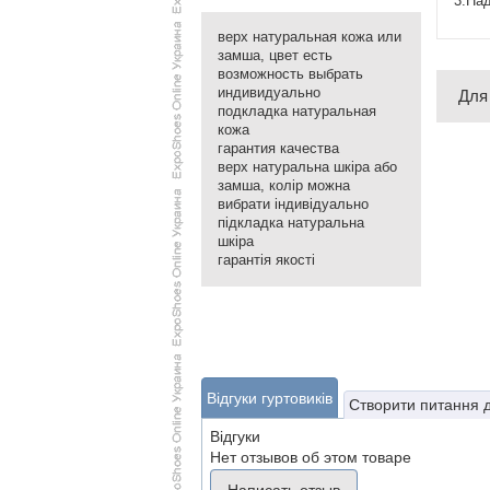
3.Над
верх натуральная кожа или
замша, цвет есть
возможность выбрать
индивидуально
Для
подкладка натуральная
кожа
гарантия качества
верх натуральна шкіра або
замша, колір можна
вибрати індивідуально
підкладка натуральна
шкіра
гарантія якості
Відгуки гуртовиків
Створити питання 
Відгуки
Нет отзывов об этом товаре