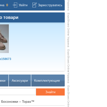
0
ина
Увійти
Зареєструватись
о товари
s158673
мки
Аксесуари
Комплектующие
) Босоножки – Topas™