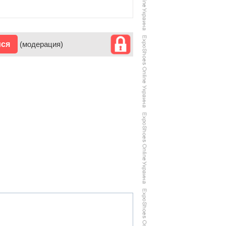
ися
(модерация)