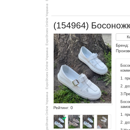
(154964) Босонож
К
Бренд:
Произв
Босо
комме
1. пр
2. до
3.Пре
Босон
замов
Рейтинг: 0
1. пр
2. до